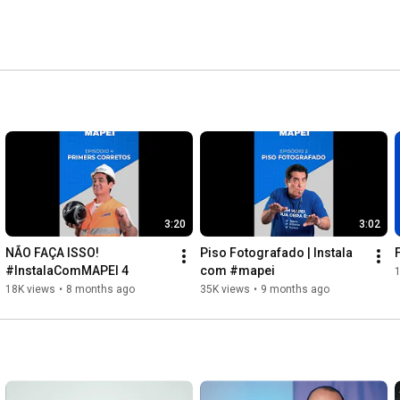
3:20
3:02
NÃO FAÇA ISSO! 
Piso Fotografado | Instala 
#InstalaComMAPEI 4
com #mapei
18K views
•
8 months ago
35K views
•
9 months ago