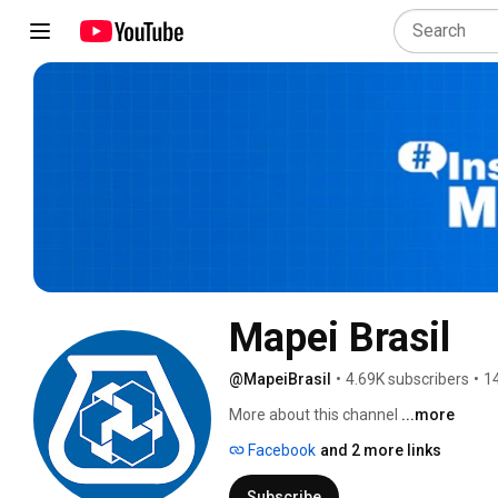
Mapei Brasil
@MapeiBrasil
•
4.69K subscribers
•
1
More about this channel
...more
Facebook
and 2 more links
Subscribe