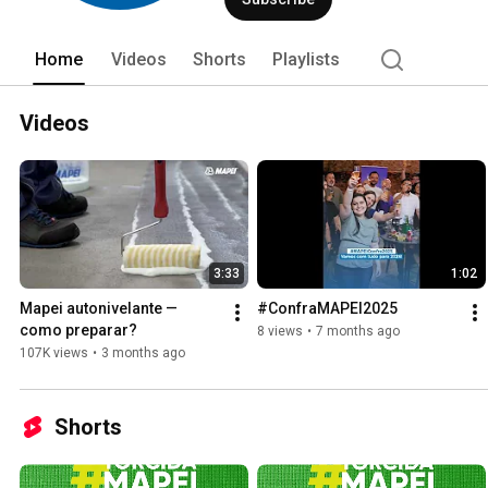
Home
Videos
Shorts
Playlists
Videos
3:33
1:02
Mapei autonivelante — 
#ConfraMAPEI2025
como preparar?
8 views
•
7 months ago
107K views
•
3 months ago
Shorts