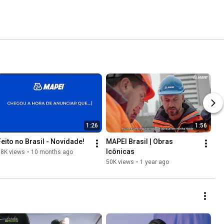
1:26
1:56
Feito no Brasil - Novidade!
MAPEI Brasil | Obras 
Icônicas
18K views
•
10 months ago
50K views
•
1 year ago