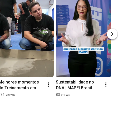
Melhores momentos 
Sustentabilidade no 
do Treinamento em 
DNA | MAPEI Brasil
parceria com a 
131 views
83 views
Belgotex do Brasil  
#mapeibrasil