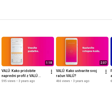
1:18
2:07
VALÚ: Kako pridobite 
VALÚ: Kako ustvarite svoj 
napredni profil z VALÚ 
račun VALÚ?
Moneto?
595 views
•
3 years ago
466 views
•
3 years ago