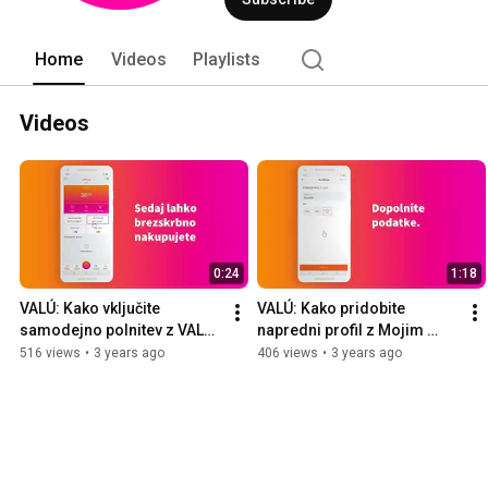
Home
Videos
Playlists
Videos
0:24
1:18
VALÚ: Kako vključite 
VALÚ: Kako pridobite 
samodejno polnitev z VALÚ 
napredni profil z Mojim 
Moneto?
Telekomom?
516 views
•
3 years ago
406 views
•
3 years ago