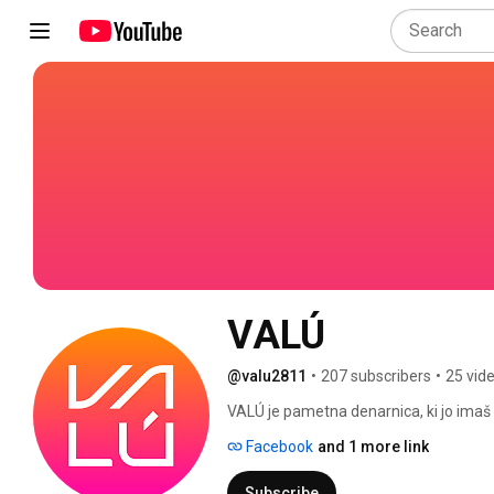
VALÚ
@valu2811
•
207 subscribers
•
25 vid
VALÚ je pametna denarnica, ki jo imaš 
Facebook
and 1 more link
Subscribe