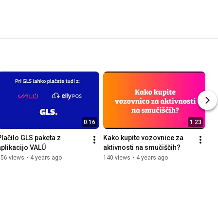
0:16
1:23
Plačilo GLS paketa z 
Kako kupite vozovnice za 
aplikacijo VALÚ
aktivnosti na smučiščih?
656 views
•
4 years ago
140 views
•
4 years ago