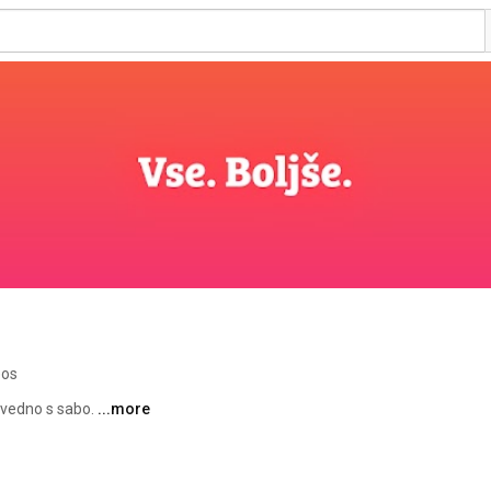
eos
vedno s sabo. 
...more