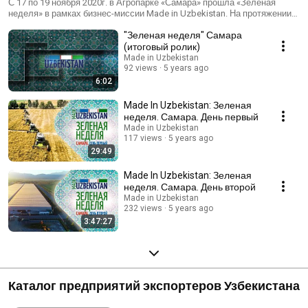
Uzbekistan
С 17 по 19 ноября 2020г. в Агропарке «Самара» прошла «Зеленая
неделя» в рамках бизнес-миссии Made in Uzbekistan. На протяжении
трех дней производители и бизнесмены из Узбекистана представляли
"Зеленая неделя" Самара
свои товары и продукты – овощи, фрукты, орехи, варенье, специи,
соки, вино и многое другое. В деловой зоне проходили панельные
(итоговый ролик)
дискуссии, презентации и мастер-классы, а повара из Ташкента
Made in Uzbekistan
угощали посетителей пловом и самсой. По итогам деловых встреч
92 views
5 years ago
между представителями бизнес-сообществ было проведено более 40
6:02
переговоров, подписано 13 соглашений о намерениях на общую
сумму более четырех миллионов долларов. За три дня бизнес-
Made In Uzbekistan: Зеленая
миссию посетило более 5000 гостей, в том числе около 100
неделя. Самара. День первый
представителей оптовой торговли.
Made in Uzbekistan
117 views
5 years ago
29:49
Made In Uzbekistan: Зеленая
неделя. Самара. День второй
Made in Uzbekistan
232 views
5 years ago
3:47:27
Каталог предприятий экспортеров Узбекистана