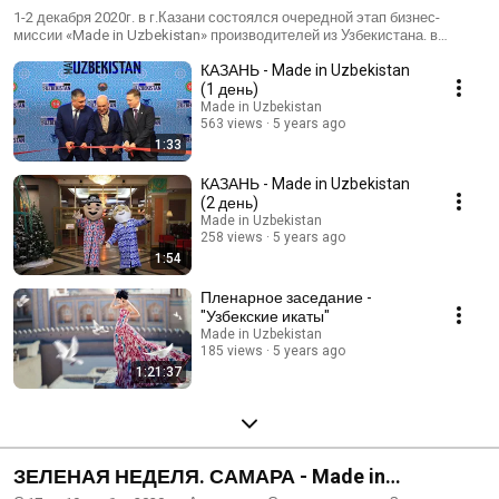
1-2 декабря 2020г. в г.Казани состоялся очередной этап бизнес-
миссии «Made in Uzbekistan» производителей из Узбекистана. в
бизнес-миссии приняли участие представители более 100 узбекских
КАЗАНЬ - Made in Uzbekistan
компаний, представивших уже более широкий ассортимент
качественной экспортоориентированной продукции в сферах
(1 день)
сельского хозяйства, электротехнической, винодельческой,
Made in Uzbekistan
алкогольно-табачной, текстильной, шелководческой, кожевенно-
563 views
5 years ago
обувной, мебельной, фармацевтической и туристической отраслей. В
1:33
рамках деловой программы мероприятия было проведено более 250
адресных переговоров предпринимателей, а также порядка 20
КАЗАНЬ - Made in Uzbekistan
тематических мероприятий: панельные дискуссии, круглые столы,
(2 день)
презентации, раскрывающие возможности инвестиционного и
Made in Uzbekistan
торгового сотрудничества в разрезе отраслей. Также участники
258 views
5 years ago
получили возможность принять участие в показе мод готовой
1:54
текстильной продукции и стать свидетелями процесса изготовления
продуктов ремесленничества и национальной узбекской кухни.
Пленарное заседание -
Итогами бизнес-миссии в г.Казани стали крупные контракты на
"Узбекские икаты"
поставку сельскозяйственной и кожевенно-обувной продукции,
Made in Uzbekistan
электроники и бытовой техники.
185 views
5 years ago
1:21:37
ЗЕЛЕНАЯ НЕДЕЛЯ. САМАРА - Made in