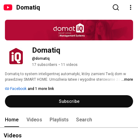
Domatiq
Domatiq
@domatiq
17 subscribers
•
11 videos
Domatiq to system inteligentnej automatyki, który zamieni Twój dom w 
prawdziwy SMART HOME. Umożliwia łatwe i wygodne sterowanie za 
...more
pomocą smartfonu, m.in.: oświetleniem, temperaturą, wentylacją, roletami, 
Facebook
and 1 more link
drzwiami, bramami, monitoringiem oraz sprzętami elektronicznymi. 
Zapewnia również, dzięki automatycznej i stałej kontroli urządzeń 
Subscribe
domowych, zmniejszenie zużycia prądu oraz ciepła. 
Home
Videos
Playlists
Search
Videos