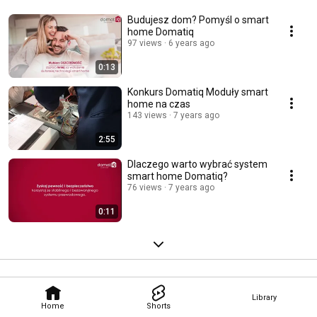
Budujesz dom? Pomyśl o smart
home Domatiq
97 views
6 years ago
0:13
Konkurs Domatiq Moduły smart
home na czas
143 views
7 years ago
2:55
Dlaczego warto wybrać system
smart home Domatiq?
76 views
7 years ago
0:11
Library
Home
Shorts