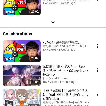
1.4K views
3 weeks ago
20:02
Collaborations
PEAK 但我唔想再轉輪盤...
壽司狼 Sushi and 神白 ウノ Ch. [HKVtuber]
1.4K views
3 weeks ago
20:02
光線歌 ／ 歌ってみた ／ ねい
る・竜神ハヤト・白鼬かあの・
神白ウノ
ねいる and 3 more
187K views
1 month ago
4:03
【EEPro聯動】在場最〇〇的人
是... feat. EEPro藝人 [神白ウノ/
香港Vtuber]
神白 ウノ Ch. [HKVtuber] and 5 more
341 views
Streamed 1 month ago