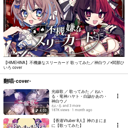
【HIMEHINA】不機嫌なスリーカード 歌ってみた／神白ウノ×閻那ひ
いろ cover
翻唱-cover-
光線歌 ／ 歌ってみた ／ ねい
る・竜神ハヤト・白鼬かあの・
神白ウノ
ねいる and 3 more
187K views
1 month ago
4:03
【香港Vtuber 8人】神のまにま
に【歌ってみた】