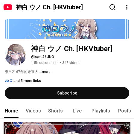
神白 ウノ Ch. [HKVtuber]
神白 ウノ Ch. [HKVtuber]
@kami46UNO
1.5K subscribers
•
346 videos
來自2167年的未來人 
...more
X
and 5 more links
Subscribe
Home
Videos
Shorts
Live
Playlists
Posts