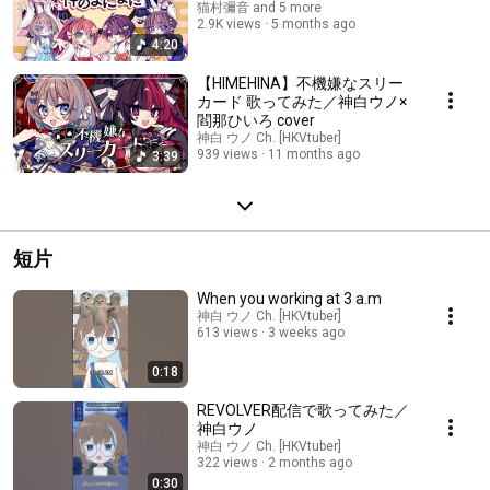
猫村彌音 and 5 more
2.9K views
5 months ago
4:20
【HIMEHINA】不機嫌なスリー
カード 歌ってみた／神白ウノ×
閻那ひいろ cover
神白 ウノ Ch. [HKVtuber]
939 views
11 months ago
3:39
短片
When you working at 3 a.m
神白 ウノ Ch. [HKVtuber]
613 views
3 weeks ago
0:18
REVOLVER配信で歌ってみた／
神白ウノ
神白 ウノ Ch. [HKVtuber]
322 views
2 months ago
0:30