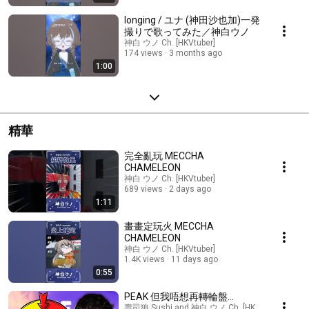
longing / ユナ (神田沙也加)一発
撮りで歌ってみた／神白ウノ
神白 ウノ Ch. [HKVtuber]
174 views
3 months ago
1:00
精華
完全亂玩 MECCHA
CHAMELEON
神白 ウノ Ch. [HKVtuber]
689 views
2 days ago
1:11
畫畫定玩火 MECCHA
CHAMELEON
神白 ウノ Ch. [HKVtuber]
1.4K views
11 days ago
0:55
PEAK 但我唔想再轉輪盤...
壽司狼 Sushi and 神白 ウノ Ch. [HKVtuber]