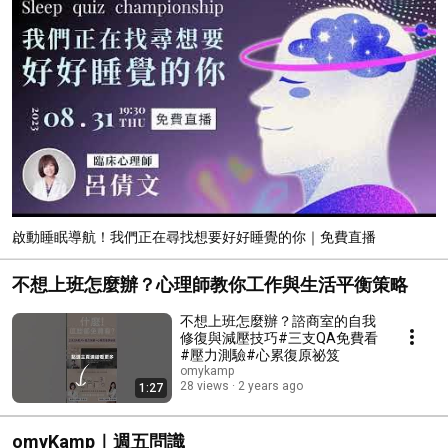
啟動睡眠導航！我們正在尋找想要好好睡覺的你｜免費直播
不想上班怎麼辦？心理師教你工作與生活平衡策略
不想上班怎麼辦？諮商室的自我
修復與減壓技巧#三支QA免費看
#壓力測驗#心累復原祕笈
omykamp
28 views
2 years ago
1:27
omyKamp｜週五問識