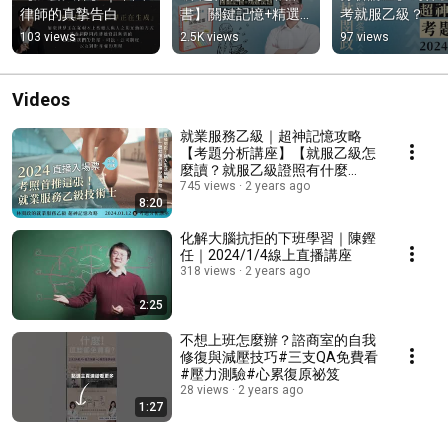
律師的真摯告白
書】關鍵記憶+精選
考就服乙級？
試題，幫你輕鬆解讀
103 views
2.5K views
97 views
勞動法令，「想」過
就記住
Videos
就業服務乙級｜超神記憶攻略
【考題分析講座】【就服乙級怎
麼讀？就服乙級證照有什麼
用？】
745 views
2 years ago
8:20
化解大腦抗拒的下班學習｜陳鏗
任｜2024/1/4線上直播講座
318 views
2 years ago
2:25
不想上班怎麼辦？諮商室的自我
修復與減壓技巧#三支QA免費看
#壓力測驗#心累復原祕笈
28 views
2 years ago
1:27