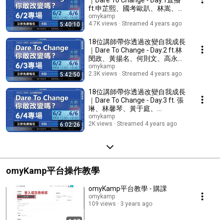
ft.申芷熙、國考歐趴、林嵩、戴
家旭
omykamp
4.7K views
Streamed 4 years ago
5:40:10
18位講師帶你透過改變自我成長
｜Dare To Change - Day.2 ft.林
閔政、黃揚名、何則文、高永
棋、張忘形
omykamp
2.3K views
Streamed 4 years ago
5:42:50
18位講師帶你透過改變自我成長
｜Dare To Change - Day.3 ft. 張
琳、林馨琴、黃于庭、
omyKamp
omykamp
2K views
Streamed 4 years ago
6:02:26
omyKamp平台操作教學
omyKamp平台教學 - 購課
omykamp
109 views
3 years ago