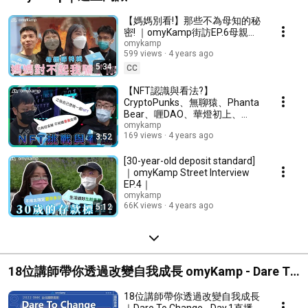
【媽媽別看!】那些不為母知的秘
密! ｜omyKamp街訪EP.6母親節
特輯｜
omykamp
599 views
4 years ago
5:34
CC
【NFT認識與看法?】
CryptoPunks、無聊猿、Phanta
Bear、喱DAO、華燈初上、
NVLPE｜omyKamp街訪EP.5｜
omykamp
169 views
4 years ago
3:52
[30-year-old deposit standard]
｜omyKamp Street Interview
EP.4｜
omykamp
66K views
4 years ago
5:12
18位講師帶你透過改變自我成長 omyKamp - Dare To
Change｜Day1~Day5
18位講師帶你透過改變自我成長
｜Dare To Change - Day.1直播