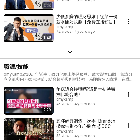
2:04
少做多賺的理財思維｜從第一份
薪水開始規劃【免費直播預告】
omykamp
72 views
4 years ago
1:28
職涯/技能
omyKamp於2021年誕生，致力於線上學習服務、數位影音出版、知識分
享交流與內容媒合評鑑，結合趨勢與創新技術，為即將進入職場、在職進
修與欲創業者打開一扇知識的窗。平台「從互動找到方法、從學習看見自
年底適合轉職嗎?還是年初轉職
我、從分享發現價值」，傳遞多元領 域的學習薈萃，與你一起探索更寬廣
的世界
潮比較合適?
omykamp
45 views
4 years ago
2:29
五杯經典調酒一次學 | Brandon
帶你告別今年心酸 ft. @OOC
omykamp
58 views
4 years ago