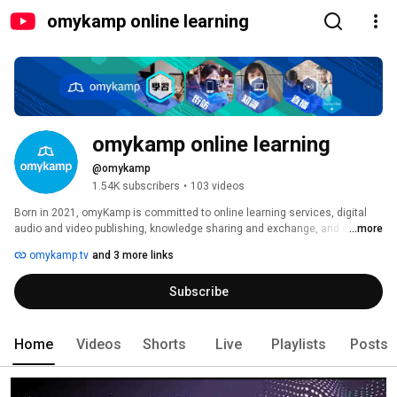
omykamp online learning
omykamp online learning
@omykamp
1.54K subscribers
•
103 videos
Born in 2021, omyKamp is committed to online learning services, digital 
audio and video publishing, knowledge sharing and exchange, and content 
...more
matchmaking and evaluation. Combining trends and innovat 
omykamp.tv
and 3 more links
Subscribe
Home
Videos
Shorts
Live
Playlists
Posts