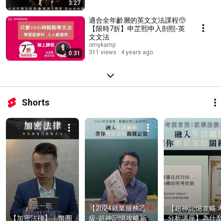
3:27
適合全年齡層的英文文法課程🥺
【限時7折】申芷熙申入剖熙-英
文文法
omykamp
311 views
4 years ago
0:31
Shorts
【2024就業服務乙
【超神記憶攻略 
【加密法律】｜幣圈
級-超神記憶攻略新
分析講座】為什