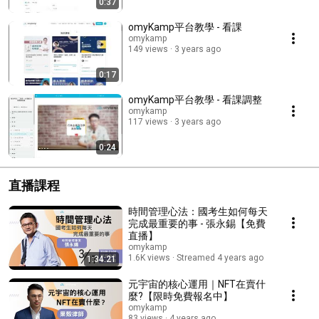
0:37
omyKamp平台教學 - 看課
omykamp
149 views
3 years ago
0:17
omyKamp平台教學 - 看課調整
omykamp
117 views
3 years ago
0:24
直播課程
時間管理心法：國考生如何每天
完成最重要的事 - 張永錫【免費
直播】
omykamp
1.6K views
Streamed 4 years ago
1:34:21
元宇宙的核心運用｜NFT在賣什
麼?【限時免費報名中】
omykamp
83 views
4 years ago