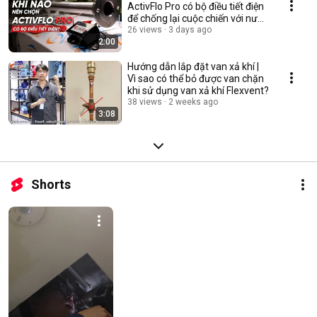
ActivFlo Pro có bộ điều tiết điện
để chống lại cuộc chiến với nước
đá vôi?
26 views
3 days ago
2:00
Hướng dẫn lắp đặt van xả khí |
Vì sao có thể bỏ được van chặn
khi sử dụng van xả khí Flexvent?
38 views
2 weeks ago
3:08
Shorts