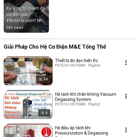
Xử lý nước nhiễm đá 
vôi đơn giản 
#ActivFlo.com? Nhỏ 
gọn, nhưng thay thế 
583 views
được toàn bộ hệ 
thống lọc
Giải Pháp Cho Hệ Cơ Điện M&E Tổng Thể
Thiết bị đo đạc hiển thị
PGTECH VIETNAM · Playlist
34
Hệ tách khí chân không Vacuum
Degassing System
PGTECH VIETNAM · Playlist
6
Hệ điều áp tách khí
Pressurization & Degassing