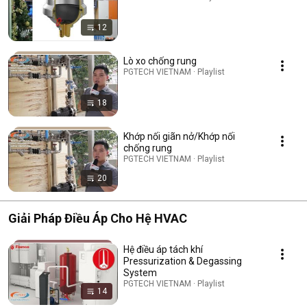
12
Lò xo chống rung
PGTECH VIETNAM · Playlist
18
Khớp nối giãn nở/Khớp nối
chống rung
PGTECH VIETNAM · Playlist
20
Giải Pháp Điều Áp Cho Hệ HVAC
Hệ điều áp tách khí
Pressurization & Degassing
System
PGTECH VIETNAM · Playlist
14