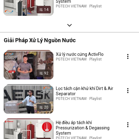
System
PGTECH VIETNAM · Playlist
14
Giải Pháp Xử Lý Nguồn Nước
Xử lý nước cứng ActivFlo
PGTECH VIETNAM · Playlist
92
Lọc tách cặn khử khí Dirt & Air
Separator
PGTECH VIETNAM · Playlist
20
Hệ điều áp tách khí
Pressurization & Degassing
System
PGTECH VIETNAM · Playlist