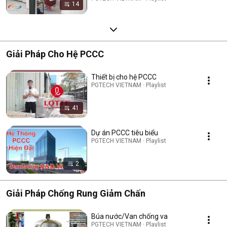
14
Giải Pháp Cho Hệ PCCC
Thiết bị cho hệ PCCC
PGTECH VIETNAM · Playlist
41
Dự án PCCC tiêu biểu
PGTECH VIETNAM · Playlist
2
Giải Pháp Chống Rung Giảm Chấn
Búa nước/Van chống va
PGTECH VIETNAM · Playlist