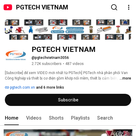
PGTECH VIETNAM
PGTECH VIETNAM
@pgtechvietnam3056
2.72K subscribers
•
487 videos
[Subscribe] để xem VIDEO mới nhất từ PGTech] PGTech nhà phân phối Van 
Công Nghiệp và thiết bị cơ điện gồm khớp nối mềm, thiết bị cảm biến, đồng 
...more
hồ đo lưu lượng, đồng hồ đo áp suất, đồng hồ đo nhiệt độ, thiết bị PCCC, 
pgtech.com.vn
and 6 more links
thiết bị xử lý cáu cặn, thiết bị lọc tách cặn khử khí, thiết bị điều áp và tách 
khí, thiết bị tách khí chân không, bình giãn nở/bình tích áp, lò xo chống rung, 
Subscribe
cao su chống rung, đồng hồ đo công suất lạnh BTU, động cơ điều khiển van 
gió...cho các công trình xây dựng trên toàn Quốc và các nước trong Khu 
vực. Website chính thức https://pgtech.com.vn 
Home
Videos
Shorts
Playlists
Search