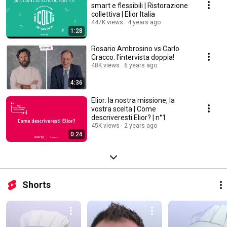
smart e flessibili | Ristorazione
collettiva | Elior Italia
447K views
4 years ago
1:28
Rosario Ambrosino vs Carlo
Cracco: l'intervista doppia!
48K views
6 years ago
4:36
Elior: la nostra missione, la
vostra scelta | Come
descriveresti Elior? | n°1
45K views
2 years ago
0:24
Shorts