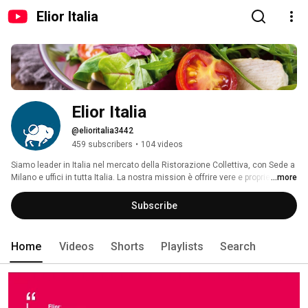
Elior Italia
Elior Italia
@elioritalia3442
459 subscribers
•
104 videos
Siamo leader in Italia nel mercato della Ristorazione Collettiva, con Sede a 
Milano e uffici in tutta Italia. La nostra mission è offrire vere e proprie pause 
...more
di benessere. Ci prendiamo cura di ogni nostro cliente come persona, 
ancora prima che come impiegato, studente o paziente, e lo facciamo con 
Subscribe
soluzioni di ristorazione equilibrate, con servizi personalizzati e innovativi 
che incontrano tutti i gusti e i desideri. 
Home
Videos
Shorts
Playlists
Search