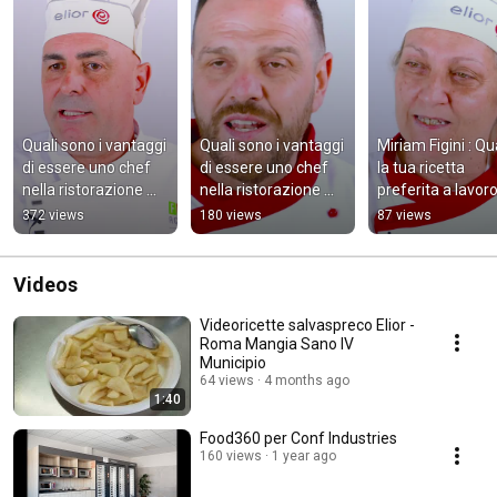
Quali sono i vantaggi 
Quali sono i vantaggi 
Miriam Figini : Qua
di essere uno chef 
di essere uno chef 
la tua ricetta 
nella ristorazione 
nella ristorazione 
preferita a lavoro
collettiva? #Short
collettiva? #Short
casa? #shorts
372 views
180 views
87 views
Videos
Videoricette salvaspreco Elior -
Roma Mangia Sano IV
Municipio
64 views
4 months ago
1:40
Food360 per Conf Industries
160 views
1 year ago