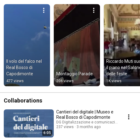
Il volo del falco nel 
Riccardo Muti su
Real Bosco di 
il piano nel Salone
Capodimonte
Montaggio Parade
delle feste
477 views
206 views
1K views
Collaborations
Cantieri del digitale | Museo e
Real Bosco di Capodimonte
DG Digitalizzazione e comunicazione and Mu
237 views
3 months ago
6:05