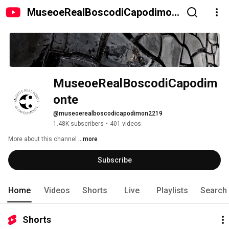
MuseoeRealBoscodiCapodimon
te
MuseoeRealBoscodiCapodim
onte
@museoerealboscodicapodimon2219
1.48K subscribers
•
401 videos
More about this channel
...more
Subscribe
Home
Videos
Shorts
Live
Playlists
Search
Shorts