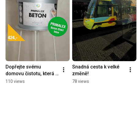
Dopřejte svému 
Snadná cesta k velké 
domovu čistotu, která 
změně!
chrání. ✨
110 views
78 views