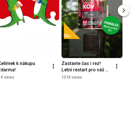
Kelímek k nákupu 
Zastavte čas i rez! 
zdarma!
Letní restart pro váš 
kov je tady.
14 views
101K views