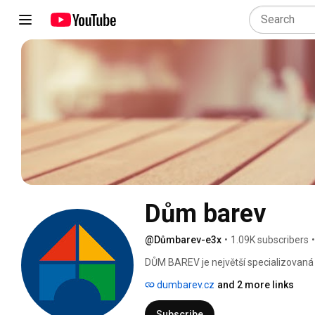
Dům barev
@Důmbarev-e3x
•
1.09K subscribers
•
DŮM BAREV je největší specializovaná sí
prodejními místy po celé České republi
dumbarev.cz
and 2 more links
Subscribe