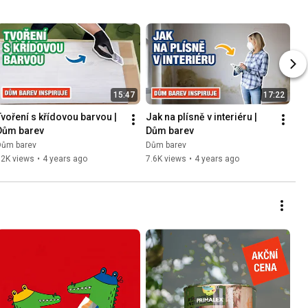
15:47
17:22
Tvoření s křídovou barvou | 
Jak na plísně v interiéru | 
Dům barev
Dům barev
Dům barev
Dům barev
12K views
•
4 years ago
7.6K views
•
4 years ago