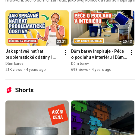
📖
23:21
20:43
Jak správně natírat 
Dům barev inspiruje - Péče 
problematické odstíny | 
o podlahu v interiéru | Dům 
Dům barev
barev
Dům barev
Dům barev
21K views
•
4 years ago
698 views
•
4 years ago
Shorts