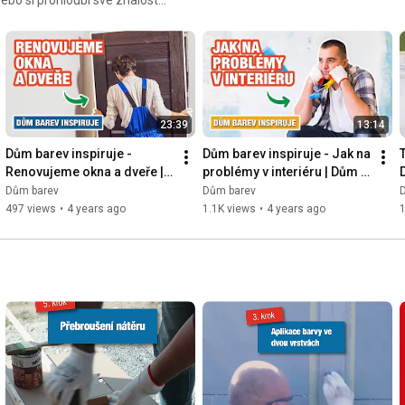
23:39
13:14
Dům barev inspiruje - 
Dům barev inspiruje - Jak na 
Renovujeme okna a dveře | 
problémy v interiéru | Dům 
Dům barev
barev
Dům barev
Dům barev
497 views
•
4 years ago
1.1K views
•
4 years ago