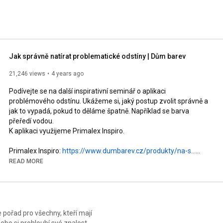
Jak správně natírat problematické odstíny | Dům barev
21,246 views
4 years ago
Podívejte se na další inspirativní seminář o aplikaci 
problémového odstínu. Ukážeme si, jaký postup zvolit správně a 
jak to vypadá, pokud to děláme špatně. Například se barva 
přeředí vodou.

K aplikaci využijeme Primalex Inspiro. 

Primalex Inspiro: 
https://www.dumbarev.cz/produkty/na-s...
Primalex Inspiro báze: 
READ MORE
https://www.dumbarev.cz/produkty/na-s...
Více o nás na našem webu 
https://www.dumbarev.cz/
Připojte se na náš Facebook 
https://www.fb.com/domybarev
Foto inspiraci najdete na 
 pořad pro všechny, kteří mají
https://www.instagram.com/dum_barev/
nebo si prohloubí své znalosti.