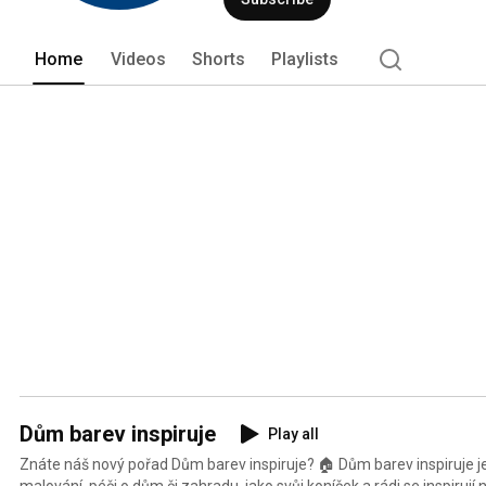
Home
Videos
Shorts
Playlists
Dům barev inspiruje
Play all
Znáte náš nový pořad Dům barev inspiruje? 🏠 Dům barev inspiruje je
malování, péči o dům či zahradu, jako svůj koníček a rádi se inspirují 