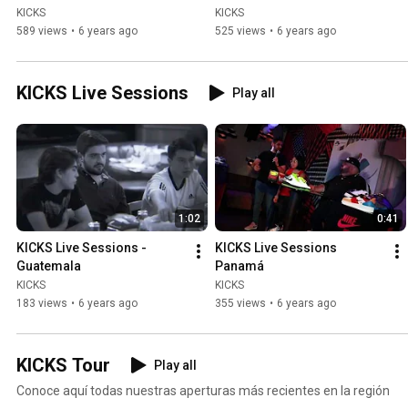
#EnKicks
KICKS
KICKS
589 views
•
6 years ago
525 views
•
6 years ago
KICKS Live Sessions
Play all
1:02
0:41
KICKS Live Sessions - 
KICKS Live Sessions 
Guatemala
Panamá
KICKS
KICKS
183 views
•
6 years ago
355 views
•
6 years ago
KICKS Tour
Play all
Conoce aquí todas nuestras aperturas más recientes en la región