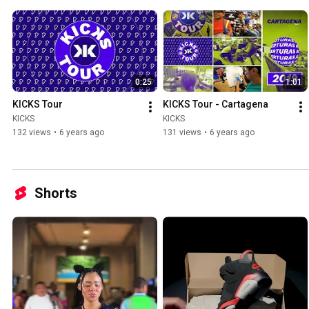
0:25
1:01
KICKS Tour
KICKS Tour - Cartagena
KICKS
KICKS
132 views
•
6 years ago
131 views
•
6 years ago
Shorts