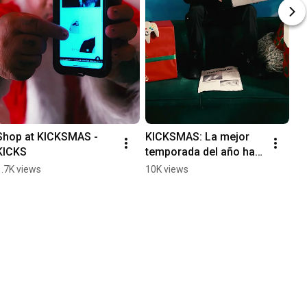
Shop at KICKSMAS - 
KICKSMAS: La mejor 
KICKS
temporada del año ha 
comenzado
1.7K views
10K views