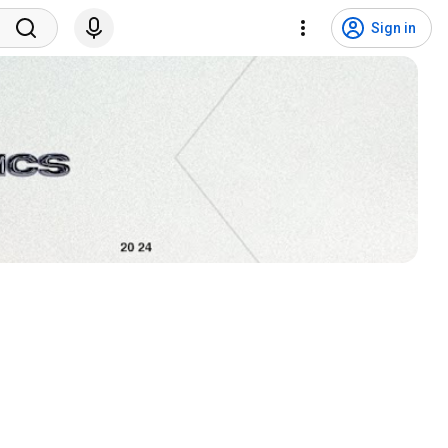
Sign in