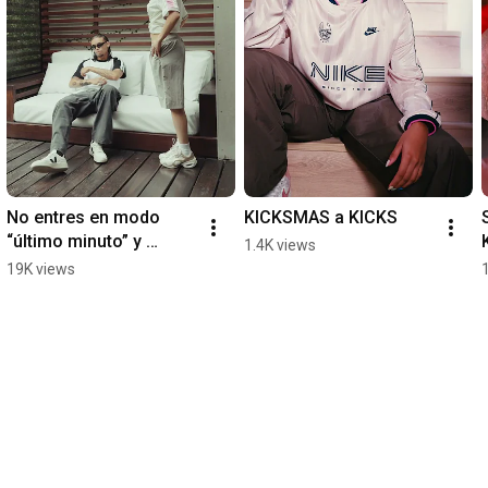
No entres en modo 
KICKSMAS a KICKS
“último minuto” y 
1.4K views
adelantá tus regalos en 
19K views
Kicks.