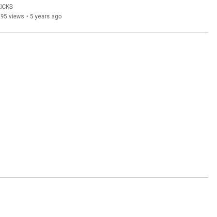
KICKS
195 views
•
5 years ago