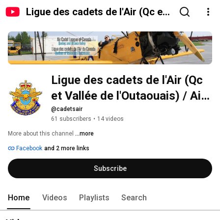
Ligue des cadets de l'Air (Qc et
Vallée de l'Outaouais) / Air
Cadet League (Qc and Ottawa
Valley)
Ligue des cadets de l'Air (Qc 
et Vallée de l'Outaouais) / Air 
Cadet League (Qc and Ottawa 
@cadetsair
61 subscribers
•
14 videos
Valley)
More about this channel
...more
Facebook
and 2 more links
Subscribe
Home
Videos
Playlists
Search