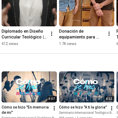
Diplomado en Diseño 
Donación de 
Curricular Teológico | 
equipamiento para 
100% a distancia 
Música | Global 
412 views
1.7K views
#EducacionTeologica 
Missions Project en 
#Teologia #Educacion
SITB
5:07
4:22
Cómo se hizo "En memoria 
Cómo se hizo "A ti la gloria"
de mi"
Seminario Internacional Teológico Bautista and Marcelo Villanueva
S