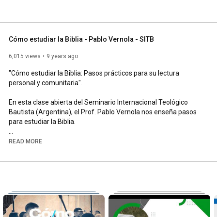
Cómo estudiar la Biblia - Pablo Vernola - SITB
6,015 views
9 years ago
"Cómo estudiar la Biblia: Pasos prácticos para su lectura 
personal y comunitaria".

En esta clase abierta del Seminario Internacional Teológico 
Bautista (Argentina), el Prof. Pablo Vernola nos enseña pasos 
para estudiar la Biblia.

Esta clase pertenece a nuestra carrera oficial "Tecnicatura 
READ MORE
Superior en Teología Práctica".

Conoce nuestras carreras oficiales e institucionales en 
www.sitb.edu.ar