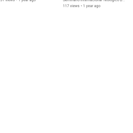
251 views
•
1 year ago
Seminario Internacional Teológico Bautista and Marcelo Villanueva
117 views
•
1 year ago