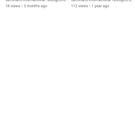
Seminario Internacional Teológico Bautista and 2 more
Seminario Internacional Teológico Bautista and Marcelo Villanueva
1K views
•
3 months ago
112 views
•
1 year ago