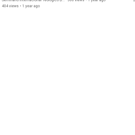
Seminario Internacional Teológico Bautista and Marcelo Villanueva
306 views
•
1 year ago
404 views
•
1 year ago