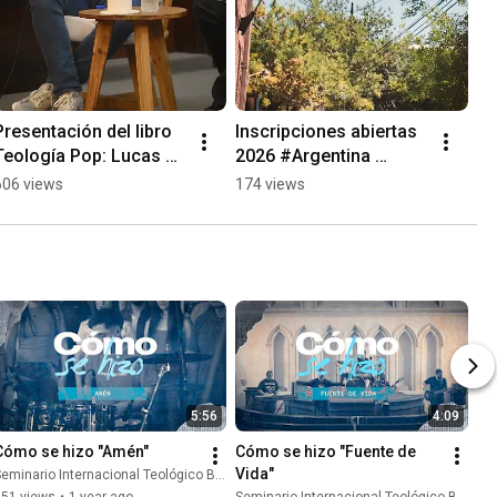
Presentación del libro 
Inscripciones abiertas 
Teología Pop: Lucas 
2026 #Argentina 
Magnin en el SITB 
#Educacion #Carreras  
606 views
174 views
#Shorts
#Motivacion  
#Formacion 
#Vocacion
5:56
4:09
Cómo se hizo "Amén"
Cómo se hizo "Fuente de 
Vida"
eminario Internacional Teológico Bautista and Marcelo Villanueva