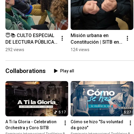
😇📚 CULTO ESPECIAL 
Misión urbana en 
DE LECTURA PÚBLICA 
Constitución | SITB en 
DE LA BIBLIA #biblia 
acción ❤️
292 views
124 views
#teologia #adoracion 
#MisionUrbana 
#sitb
#Servicio  
#Constitucion 
Collaborations
Play all
#Argentina
5:17
5:27
A Ti la Gloria - Celebration 
Cómo se hizo "Su voluntad 
Orchestra y Coro SITB
da gozo"