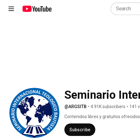
Seminario Inte
@ARGSITB
•
4.91K subscribers
•
141 v
Contenidos libres y gratuitos ofrecidos
www.sitb.edu.ar 
Subscribe