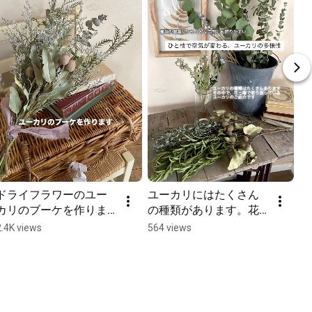
ドライフラワーのユー
ユーカリにはたくさん
カリのブーケを作りま
の種類があります。花
す#ドライフラワーのあ
七曜で取り扱っている
2.4K views
564 views
る暮らし #インテリア #
ユーカリたち！お部屋
スワッグ #ハンドメイ
に合わせて選んでくだ
ド
さいね。#ドライフラワ
ー #花と暮らす #ドライ
フラワーのある暮らし 