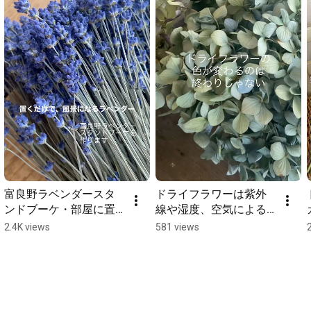
富良野ラベンダースタ
ドライフラワーは紫外
ンドブーケ・部屋に置
線や湿度、空気による
くだけで景色が変わ
酸化などで色が変わっ
2.4K views
581 views
る。北海道・富良野で
ていきます。それは、
育ったラベンダーをひ
劣化ではなく時間の流
と束ずつ丁寧に仕上げ
れだと思っていただけ
ました#花七曜 #ドライ
たら、と願います。 #
フラワー #富良野ラベ
ドライフラワーのある