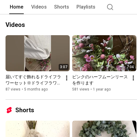
Home
Videos
Shorts
Playlists
Videos
3:07
7:04
届いてすぐ飾れるドライフラ
ピンクのハーフムーンリース
ワーセット※ドライフラワー
を作ります
7点と白樺の枝で吊るして楽
87 views
•
5 months ago
581 views
•
1 year ago
しめるセットです
Shorts