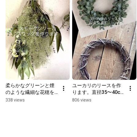
柔らかなグリーンと煙
ユーカリのリースを作
のような繊細な花穂を
ります。直径35〜40cm
束ねて初夏のスワッグ
の大きな、存在感のあ
338 views
806 views
を作ります。季節の空
るリース。季節を問わ
気を閉じ込めたよう
ず飾れるのが人気で
な、今だけのスワッグ
す。#ユーカリ #花と暮
です #flowers #ドライ
らす #ドライフラワー
フラワーのある暮らし 
のある暮らし #ドライ