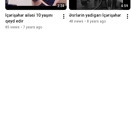
2:24
4:59
İçərişəhər ailəsi 10 yaşını 
Əsrlərin yadigarı İçərişəhər
qeyd edir
48 views
•
8 years ago
85 views
•
7 years ago