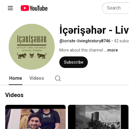
İçərişəhər - Li
@icrishr-livinghistory8746
•
42 subs
More about this channel
...more
Subscribe
Home
Videos
Videos