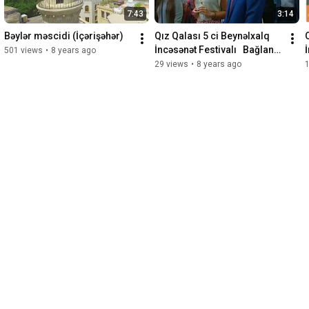
7:43
3:14
Bəylər məscidi (İçərişəhər)
Qız Qalası 5 ci Beynəlxalq 
İncəsənət Festivalı   Bağlanış  
501 views
•
8 years ago
İTV
29 views
•
8 years ago