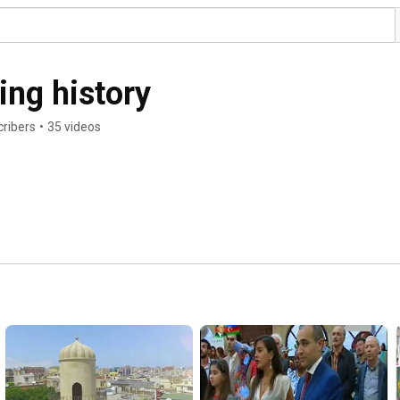
ving history
cribers
•
35 videos