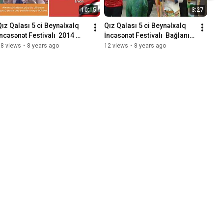
10:15
3:27
Qız Qalası 5 ci Beynəlxalq 
Qız Qalası 5 ci Beynəlxalq 
İncəsənət Festivalı  2014 
İncəsənət Festivalı  Bağlanış 
Film
AZTV
18 views
•
8 years ago
12 views
•
8 years ago