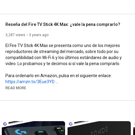
Reseña del Fire TV Stick 4K Max: ¿vale la pena comprarlo?
3,287 views
3 years ago
El Fire TV Stick 4K Max se presenta como uno de los mejores 
reproductores de streaming del mercado, sobre todo por su 
compatibilidad con Wi-Fi 6 y los últimos estándares de audio y 
video. Lo probamos y te decimos si sí vale la pena comprarlo.

Para ordenarlo en Amazon, pulsa en el siguiente enlace: 
https://amzn.to/3Eue3YD
READ MORE
Recuerda darle like, suscribirte y activar la campana para que 
no te pierdas ninguno de nuestros videos.

Lee más detalles sobre este gadget y otros temas en 
laguiacentral.com