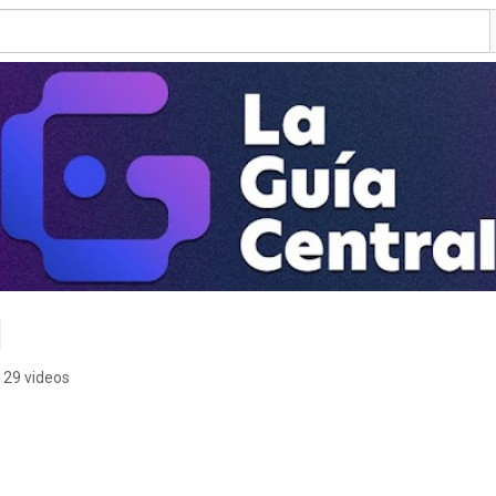
l
129 videos