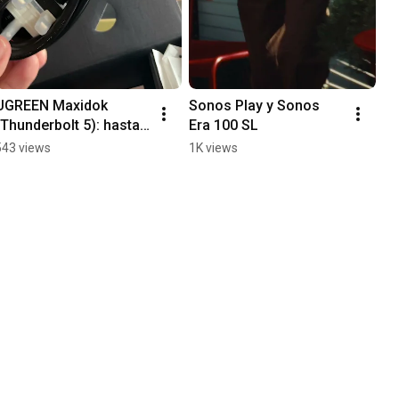
UGREEN Maxidok 
Sonos Play y Sonos 
(Thunderbolt 5): hasta 
Era 100 SL
17 puertos para tu 
543 views
1K views
laptop