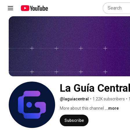
La Guía Centra
@laguiacentral
•
1.22K subscribers
•
More about this channel
...more
Subscribe