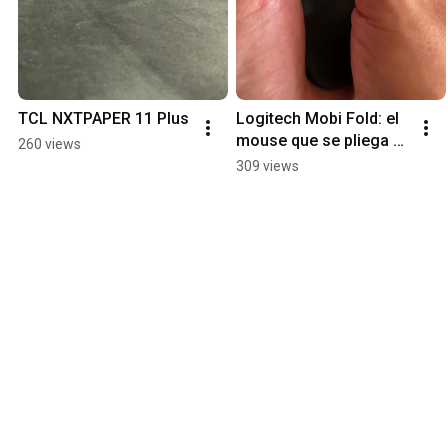
TCL NXTPAPER 11 Plus
Logitech Mobi Fold: el 
mouse que se pliega 
260 views
#unboxing #tech 
309 views
#LaGuíaCentral