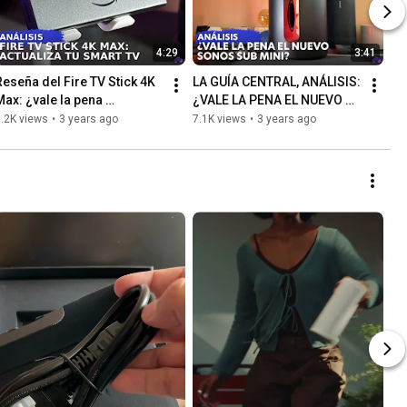
4:29
3:41
Reseña del Fire TV Stick 4K 
LA GUÍA CENTRAL, ANÁLISIS: 
Max: ¿vale la pena 
¿VALE LA PENA EL NUEVO 
comprarlo?
SONOS SUB MINI?
.2K views
•
3 years ago
7.1K views
•
3 years ago