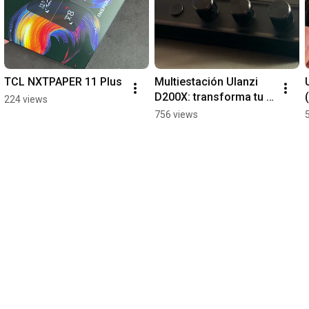
TCL NXTPAPER 11 Plus
Multiestación Ulanzi 
D200X: transforma tu 
224 views
PC en una más 
756 views
interactiva