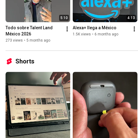
5:10
4:13
Todo sobre Talent Land 
Alexa+ llega a México
México 2026
1.5K views
•
6 months ago
273 views
•
5 months ago
Shorts