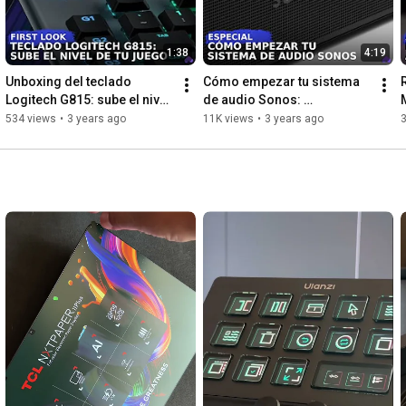
1:38
4:19
Unboxing del teclado 
Cómo empezar tu sistema 
Logitech G815: sube el nivel 
de audio Sonos: 
de tu partida y tu 
recomendaciones de 
534 views
•
3 years ago
11K views
•
3 years ago
3
productividad
equipos accesibles