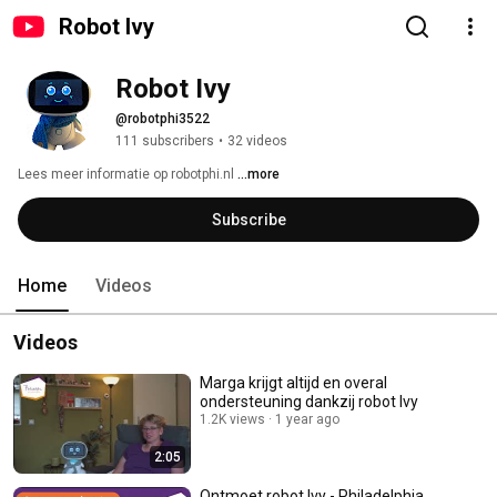
Robot Ivy
Robot Ivy
@robotphi3522
111 subscribers
•
32 videos
Lees meer informatie op robotphi.nl 
...more
Subscribe
Home
Videos
Videos
Marga krijgt altijd en overal
ondersteuning dankzij robot Ivy
1.2K views
1 year ago
2:05
Ontmoet robot Ivy - Philadelphia