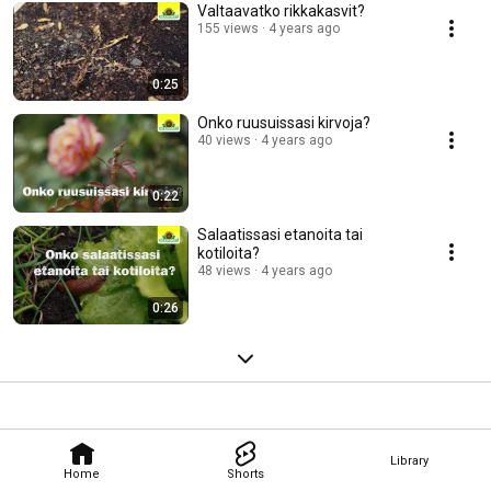
Valtaavatko rikkakasvit?
155 views
4 years ago
0:25
Onko ruusuissasi kirvoja?
40 views
4 years ago
0:22
Salaatissasi etanoita tai
kotiloita?
48 views
4 years ago
0:26
Library
Home
Shorts