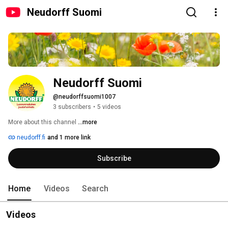
Neudorff Suomi
Neudorff Suomi
@neudorffsuomi1007
3 subscribers
•
5 videos
More about this channel
...more
neudorff.fi
and 1 more link
Subscribe
Home
Videos
Search
Videos