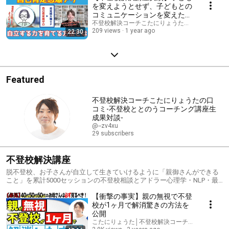
を変えようとせず、子どもとの
コミュニケーションを変えただ
けで、子どもの自己肯定感が高
不登校解決コーチこたにりょうたの口コミ-不登校
209 views
1 year ago
22:30
まった方法とは【Jさん】
Featured
不登校解決コーチこたにりょうたの口
コミ-不登校ととのうコーチング講座生
成果対談-
@--zv4xu
29 subscribers
不登校解決講座
脱不登校、お子さんが自立して生きていけるように「親御さんができる
こと」を累計5000セッションの不登校相談とアドラー心理学・NLP・最
新心理学に基づいた「正しくお子さんをサポートする方法」をわかりや
【衝撃の事実】親の無視で不登
すく解説しています
校が1ヶ月で解消驚きの方法を
公開
こたにりょうた│不登校解決コーチ│通信制高校