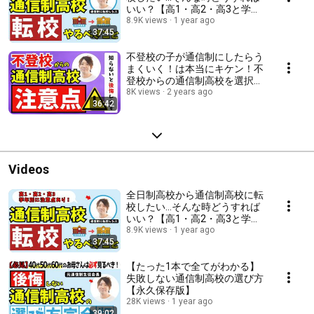
いい？【高1・高2・高3と学年
ごとに転入・編入する時注意す
8.9K views
1 year ago
37:45
るポイントは概要欄をチェッ
ク】
不登校の子が通信制にしたらう
まくいく！は本当にキケン！不
登校からの通信制高校を選択す
るなら知っておくべき注意点・
8K views
2 years ago
36:42
トラブル・考え方を徹底解説
【通信制高校注意点】
Videos
全日制高校から通信制高校に転
校したい...そんな時どうすれば
いい？【高1・高2・高3と学年
ごとに転入・編入する時注意す
8.9K views
1 year ago
37:45
るポイントは概要欄をチェッ
ク】
【たった1本で全てがわかる】
失敗しない通信制高校の選び方
【永久保存版】
28K views
1 year ago
39:02