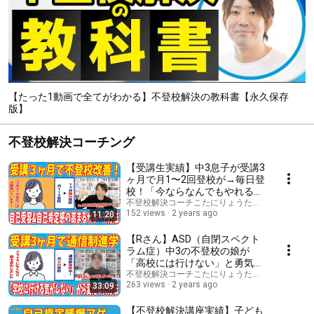
【たった1動画で全てがわかる】不登校解決の教科書【永久保存
版】
不登校解決コーチング
【受講生実績】中3息子が受講3
ヶ月で月1〜2回登校が→毎日登
校！「今ならなんでもやれるよ
うな気がする」と自己肯定感も
不登校解決コーチこたにりょうたの口コミ-不登校
152 views
2 years ago
11:20
向上する発言も│コーチング的
アプローチでここまで
【Rさん】ASD（自閉スペクト
ラム症）中3の不登校の娘が
「高校には行けない」と勇気を
失っていた状態から、たった3
不登校解決コーチこたにりょうたの口コミ-不登校
263 views
2 years ago
33:09
ヶ月で「この学校に行けるよう
な気がする」と言って、自分か
ら通信制高校を選択した方法
【不登校解決講座実績】子ども