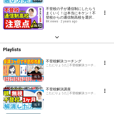
不登校の子が通信制にしたらう
まくいく！は本当にキケン！不
登校からの通信制高校を選択す
るなら知っておくべき注意点・
8K views
2 years ago
36:42
トラブル・考え方を徹底解説
【通信制高校注意点】
Playlists
不登校解決コーチング
こたにりょうた│不登校解決コーチ│通信制高校研究家 · 
5
不登校解決講座
こたにりょうた│不登校解決コーチ│通信制高校研究家 · 
8