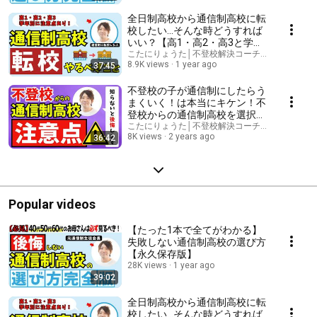
全日制高校から通信制高校に転
校したい...そんな時どうすれば
いい？【高1・高2・高3と学年
ごとに転入・編入する時注意す
こたにりょうた│不登校解決コーチ│通信制高校
8.9K views
1 year ago
37:45
るポイントは概要欄をチェッ
ク】
不登校の子が通信制にしたらう
まくいく！は本当にキケン！不
登校からの通信制高校を選択す
るなら知っておくべき注意点・
こたにりょうた│不登校解決コーチ│通信制高校
8K views
2 years ago
36:42
トラブル・考え方を徹底解説
【通信制高校注意点】
Popular videos
【たった1本で全てがわかる】
失敗しない通信制高校の選び方
【永久保存版】
28K views
1 year ago
39:02
全日制高校から通信制高校に転
校したい...そんな時どうすれば