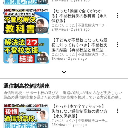
2.9K views
2 years ago
42:16
【たった1動画で全てがわか
る】不登校解決の教科書【永久
保存版】
こたにりょうた│不登校解決コーチ│通信制高校
2.9K views
2 years ago
1:12:00
【子どもが不登校になったら最
初に知っておくべき】不登校支
援の結論【再登校型と自立型支
援】
こたにりょうた│不登校解決コーチ│通信制高校
1K views
2 years ago
24:19
通信制高校解説講座
通信制高校・サポート校の選び方、進路の話しの進め方など失敗しない
最高の通信制高校を選ぶための通信制高校を検討している方必見の動画
講座リストです
【たった1本で全てがわかる】
失敗しない通信制高校の選び方
【永久保存版】
こたにりょうた│不登校解決コーチ│通信制高校
28K views
1 year ago
39:02