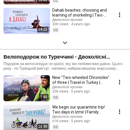
CC
Dahab beaches: choosing and
learning of snorkeling | Two-
Wheeled Chronicles in Egypt
Двоколісні хроніки
32K views
4 years ago
(№189)
19:22
CC
Велоподорож по Туреччині - Двоколісні
хроніки 2020-2021
Подорож на велосипедах по країні, яку ми любимо вже давно. Цього
разу - по Турецькій рив'єрі - напевно, найкрасивішому морському
узбережжю у всій Туреччині. Безліч історичних місць, неймовірно
New "Two-wheeled Chronicles"
природа, колоритне життя турків у маленьких селах та шумних
мегаполісах... Шалений калейдоскоп вражень отримала наша
of three | Travel in Turkey |
велосім'я протягом трьох місяців в дорозі. Тепер отримайте і ви!
Trailer
Двоколісні хроніки
32K views
5 years ago
1:40
CC
We begin our quarantine trip!
Two days in Izmir | Family
cycling around Turkey (№158)
Двоколісні хроніки
61K views
5 years ago
28:30
CC