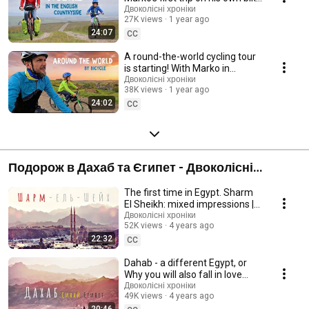
- part 2 - #221
Двоколісні хроніки
27K views
1 year ago
24:07
CC
A round-the-world cycling tour
is starting! With Marko in
England | Two-Wheeled
Двоколісні хроніки
38K views
1 year ago
Chronicles #222
24:02
CC
Подорож в Дахаб та Єгипет - Двоколісні
хроніки 2021
The first time in Egypt. Sharm
El Sheikh: mixed impressions |
Family traveling by bicycle
Двоколісні хроніки
52K views
4 years ago
(№187)
22:32
CC
Dahab - a different Egypt, or
Why you will also fall in love
with it | Two-Wheeled
Двоколісні хроніки
49K views
4 years ago
Chronicles (№188)
20:46