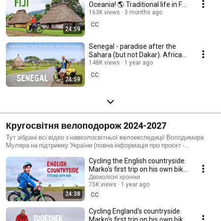
Oceania! 🌎 Traditional life in Fiji
🚴 Two-Wheeled Chronicles
163K views
3 months ago
#283
CC
24:59
Senegal - paradise after the
Sahara (but not Dakar). Africa
by bicycle 🚴 Two-wheeled
148K views
1 year ago
Chronicles #245
CC
24:59
Кругосвітня велоподорож 2024-2027
Тут зібрані всі відео з навколосвітньої велоекспедиції Володимира
Муляра на підтримку України (повна інформація про проєкт -
https://gofund.me/bbf392cc )
Cycling the English countryside.
Marko's first trip on his own bike
- part 1 - #220
Двоколісні хроніки
75K views
1 year ago
24:38
CC
Cycling England's countryside.
Marko's first trip on his own bike