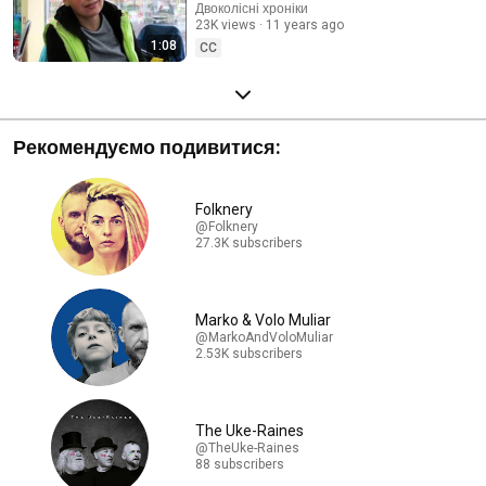
Двоколісні хроніки
23K views
11 years ago
1:08
CC
Рекомендуємо подивитися:
Folknery
@Folknery
27.3K subscribers
Marko & Volo Muliar
@MarkoAndVoloMuliar
2.53K subscribers
The Uke-Raines
@TheUke-Raines
88 subscribers