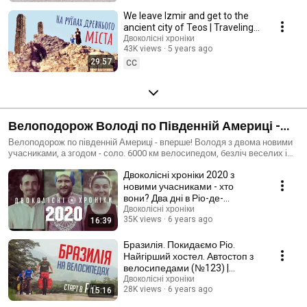
We leave Izmir and get to the
ancient city of Teos | Traveling
by bicycle in Turkey (№159)
Двоколісні хроніки
43K views
5 years ago
29:57
CC
Велоподорож Володі по Південній Америці -
Двоколісні хроніки 2020
Велоподорож по південній Америці - вперше! Володя з двома новими
учасниками, а згодом - соло. 6000 км велосипедом, безліч веселих і
небезпечних пригод, прекрасні зустрічі, дослідження культур і
Двоколісні хроніки 2020 з
вражаючі краєвиди, які можна побачити лише там... Це Двоколісні
хроніки 2020!
новими учасниками - хто
вони? Два дні в Ріо-де-
Жанейро (№122)
Двоколісні хроніки
35K views
6 years ago
16:39
Бразилія. Покидаємо Ріо.
Найгірший хостел. Автостоп з
велосипедами (№123) |
Двоколісні хроніки 2020
Двоколісні хроніки
28K views
6 years ago
15:16