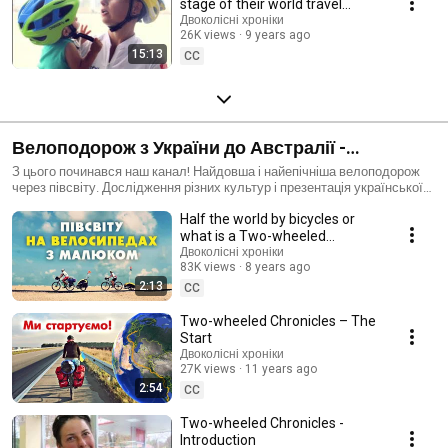
stage of their world travel
(№52)
Двоколісні хроніки
26K views
9 years ago
15:13
CC
Велоподорож з України до Австралії -
Двоколісні хроніки 2014-2016
З цього починався наш канал! Найдовша і найепічніша велоподорож
через півсвіту. Дослідження різних культур і презентація української
культури іншим народам. А на фініші в Австралії з'явився на світ наш
Half the world by bicycles or
капітан Марко і відтоді ми мандруємо утрьох.
what is a Two-wheeled
Chronicles
Двоколісні хроніки
83K views
8 years ago
2:13
CC
Two-wheeled Chronicles – The
Start
Двоколісні хроніки
27K views
11 years ago
2:54
CC
Two-wheeled Chronicles -
Introduction