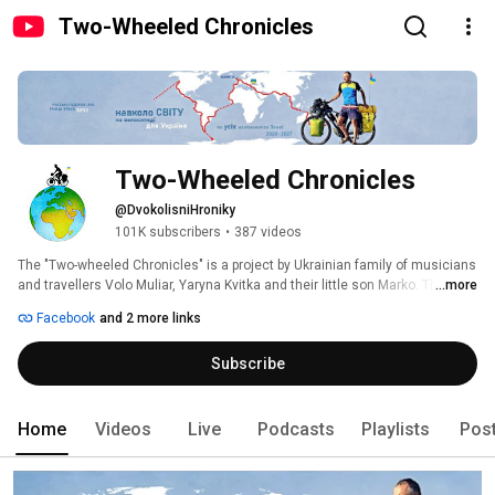
Two-Wheeled Chronicles
Two-Wheeled Chronicles
@DvokolisniHroniky
101K subscribers
•
387 videos
The "Two-wheeled Chronicles" is a project by Ukrainian family of musicians 
and travellers Volo Muliar, Yaryna Kvitka and their little son Marko. They 
...more
travel the world by bicycle, explore cultures, record local folk music and 
Facebook
and 2 more links
share their adventure with the world. The longest chapter of the project 
documents their cycling journey from Ukraine to Australia. 
Subscribe
Home
Videos
Live
Podcasts
Playlists
Pos