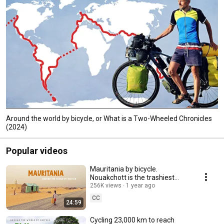
Around the world by bicycle, or What is a Two-Wheeled Chronicles
(2024)
Popular videos
Mauritania by bicycle.
Nouakchott is the trashiest
capital I've seen 🚴 Two-
256K views
1 year ago
wheeled Сhronicles #243
CC
24:59
Cycling 23,000 km to reach