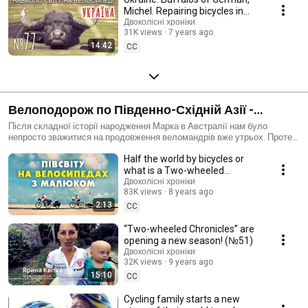
Michel. Repairing bicycles in
Двоколісні хроніки
Khust. And let's sum up (№77)
31K views
7 years ago
14:42
CC
Велоподорож по Південно-Східній Азії -
Двоколісні хроніки 2017
Після складної історії народження Марка в Австралії нам було
непросто зважитися на продовження веломандрів вже утрьох. Проте
ми це зробили і не пошкодували. Це була неймовірно захоплююча
Half the world by bicycles or
подорож по Південно-Східній Азії в новому для нас сімейному
форматі. "Тато, мама і дитя мандрівне ведуть життя!"
what is a Two-wheeled
Chronicles
Двоколісні хроніки
83K views
8 years ago
2:13
CC
“Two-wheeled Chronicles” are
opening a new season! (№51)
Двоколісні хроніки
32K views
9 years ago
15:10
CC
Cycling family starts a new