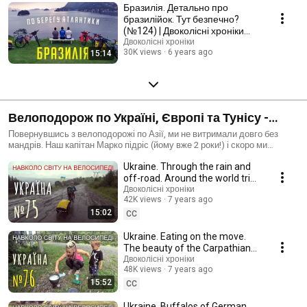
Бразилія. Детально про
бразилійок. Тут безпечно?
(№124) | Двоколісні хроніки
2020
Двоколісні хроніки
30K views
6 years ago
15:14
Велоподорож по Україні, Європі та Тунісу -
Двоколісні хроніки 2018-2019
Повернувшись з велоподорожі по Азії, ми не витримали довго без
мандрів. Наш капітан Марко підріс (йому вже 2 роки!) і скоро ми
вирушили досліджувати інші нові горизонти. Багато країн Європи і
Ukraine. Through the rain and
навіть Африка - в цій яскравій і веселій подорожі на велосипедах
всією сім'єю.
off-road. Around the world trip
continues! (№75)
Двоколісні хроніки
42K views
7 years ago
15:02
CC
Ukraine. Eating on the move.
The beauty of the Carpathians.
Two days in Kolochava (№76)
Двоколісні хроніки
48K views
7 years ago
15:52
CC
Ukraine. Buffalos of German,