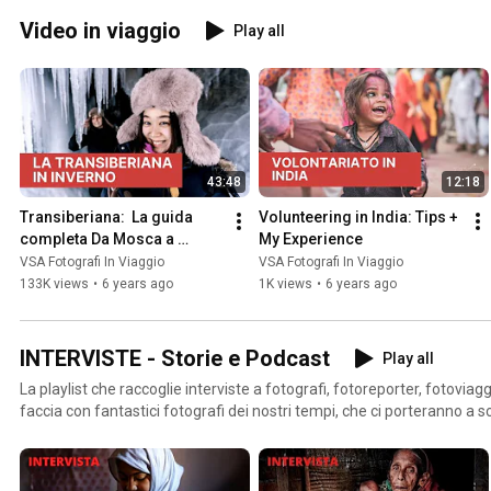
Video in viaggio
Play all
43:48
12:18
Transiberiana:  La guida 
Volunteering in India: Tips + 
completa Da Mosca a 
My Experience
Vladivostok in inverno più la 
VSA Fotografi In Viaggio
VSA Fotografi In Viaggio
nostra esperienza.
133K views
•
6 years ago
1K views
•
6 years ago
INTERVISTE - Storie e Podcast
Play all
La playlist che raccoglie interviste a fotografi, fotoreporter, fotoviaggiatori 
faccia con fantastici fotografi dei nostri tempi, che ci porteranno a
come realizzano reportage, come si promuovono, quali sono i loro seg
il successo.