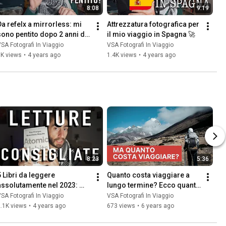
8:08
9:19
Da refelx a mirrorless: mi 
Attrezzatura fotografica per 
sono pentito dopo 2 anni di 
il mio viaggio in Spagna 🚀
utilizzo?
SA Fotografi In Viaggio
VSA Fotografi In Viaggio
3K views
•
4 years ago
1.4K views
•
4 years ago
8:23
5:36
5 Libri da leggere 
Quanto costa viaggiare a 
assolutamente nel 2023: 
lungo termine? Ecco quanto 
libri che ti cambieranno la 
abbiamo speso per stare in 
SA Fotografi In Viaggio
VSA Fotografi In Viaggio
ita
viaggio 5 mesi
.1K views
•
4 years ago
673 views
•
6 years ago