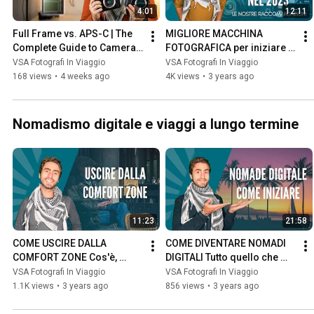
4:01
12:11
Full Frame vs. APS-C | The 
MIGLIORE MACCHINA 
Complete Guide to Camera 
FOTOGRAFICA per iniziare 
Sensors
nel 2023: scopri la migliore 
VSA Fotografi In Viaggio
VSA Fotografi In Viaggio
fotocamera più adatta a te
168 views
•
4 weeks ago
4K views
•
3 years ago
Nomadismo digitale e viaggi a lungo termine
11:23
21:58
COME USCIRE DALLA 
COME DIVENTARE NOMADI 
COMFORT ZONE Cos'è, 
DIGITALI Tutto quello che 
come uscire dalla zona di 
devi sapere per iniziare e 
VSA Fotografi In Viaggio
VSA Fotografi In Viaggio
comfort e i consigli per 
quali lavori fare
1.1K views
•
3 years ago
856 views
•
3 years ago
farlo