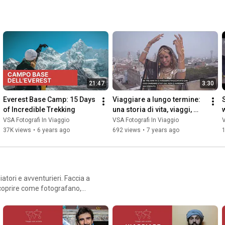
21:47
3:30
Everest Base Camp: 15 Days 
Viaggiare a lungo termine: 
of Incredible Trekking
una storia di vita, viaggi, 
nomadismo digitale e 
VSA Fotografi In Viaggio
VSA Fotografi In Viaggio
V
felicità
37K views
•
6 years ago
692 views
•
7 years ago
1
e avventurieri. Faccia a
 scoprire come fotografano,
reti e trucchi fotografici per