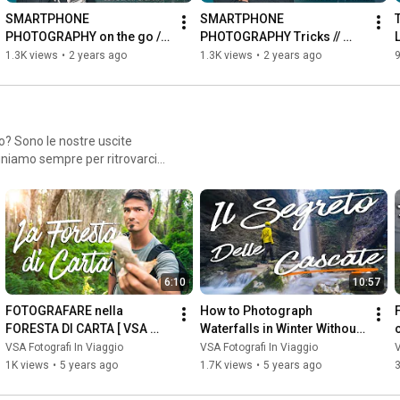
SMARTPHONE 
SMARTPHONE 
PHOTOGRAPHY on the go // 
PHOTOGRAPHY Tricks // 
Exploring Urbino with 
Capture the Sun in a 
1.3K views
•
2 years ago
1.3K views
•
2 years ago
CREATIVE SHOTS!
Starlight! // Guide to the 
STAR EFFECT
o? Sono le nostre uscite
finiamo sempre per ritrovarci
go esotico e poco conosciuto
delle migliori fotoavventure
6:10
10:57
FOTOGRAFARE nella 
How to Photograph 
FORESTA DI CARTA [ VSA 
Waterfalls in Winter Without 
Foto Avventure ] - Foto nel 
Destroying Your Camera - 
VSA Fotografi In Viaggio
VSA Fotografi In Viaggio
V
bosco
Foto Avventure
1K views
•
5 years ago
1.7K views
•
5 years ago
3