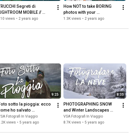
TRUCCHI Segreti di 
How NOT to take BORING 
LIGHTROOM MOBILE // 
photos with your 
Correzione Fotografica da 
SMARTPHONE // Beginner's 
910 views
•
2 years ago
1.3K views
•
2 years ago
Smartphone con un Click!
Guide - 
SMARTPHOTOGRAPHER 
PRO co...
9:25
8:35
Foto sotto la pioggia: ecco 
PHOTOGRAPHING SNOW 
come ho salvato 
and Winter Landscapes 
l'attrezzatura - VSA Foto 
[field tutorial] tricks that no 
SA Fotografi In Viaggio
VSA Fotografi In Viaggio
Avventure
one tells you
.2K views
•
5 years ago
8.7K views
•
5 years ago