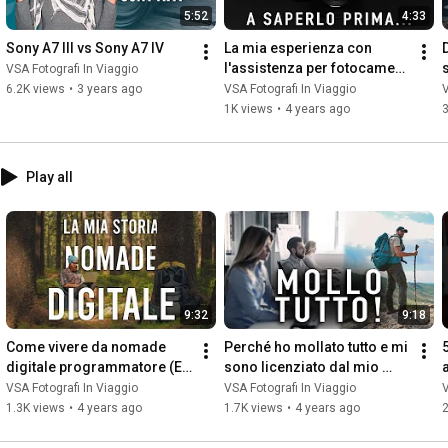
5:52
4:33
Sony A7 III vs Sony A7 IV
La mia esperienza con 
l'assistenza per fotocamera 
VSA Fotografi In Viaggio
Sony
6.2K views
•
3 years ago
VSA Fotografi In Viaggio
V
1K views
•
4 years ago
Play all
9:32
9:18
Come vivere da nomade 
Perché ho mollato tutto e mi 
digitale programmatore (E 
sono licenziato dal mio 
poi fotografo): la mia storia
lavoro sicuro in una startup
VSA Fotografi In Viaggio
VSA Fotografi In Viaggio
V
v
1.3K views
•
4 years ago
1.7K views
•
4 years ago
2