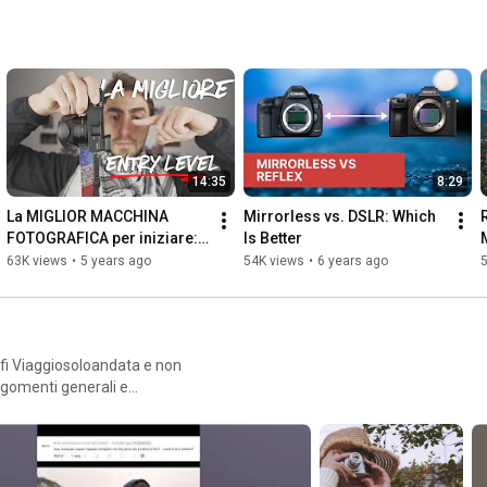
14:35
8:29
La MIGLIOR MACCHINA 
Mirrorless vs. DSLR: Which 
FOTOGRAFICA per iniziare: 
Is Better
ecco cosa ho scelto
63K views
•
5 years ago
54K views
•
6 years ago
rafi Viaggiosoloandata e non
migliorare come fotografo, ma
ia passione. La playlist
ortanti.