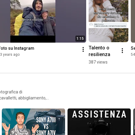
1:15
Talento o 
foto su Instagram
Se
resilienza
3 years ago
54
387 views
otografica di
cavalletti, abbigliamento,
ua attrezzatura fotografica.
gomenti sempre importanti
ntarti all'interno del mercato