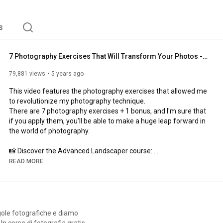
s
7 Photography Exercises That Will Transform Your Photos - Photography Exercises
79,881 views
5 years ago
This video features the photography exercises that allowed me 
to revolutionize my photography technique.

There are 7 photography exercises + 1 bonus, and I'm sure that 
if you apply them, you'll be able to make a huge leap forward in 
the world of photography.

📸 Discover the Advanced Landscaper course: 
https://bit.ly/Paesaggista_Advanced_YT
READ MORE
📸 Discover the From Zero to Photographer course: 
https://bit.ly/YT-dazeroafotografo
- Creating a photo reportage: 
https://youtu.be/C5oEHprdzqM
egole fotografiche e diamo
🎁 Join our community for free: 
n corso di fotografia gratis