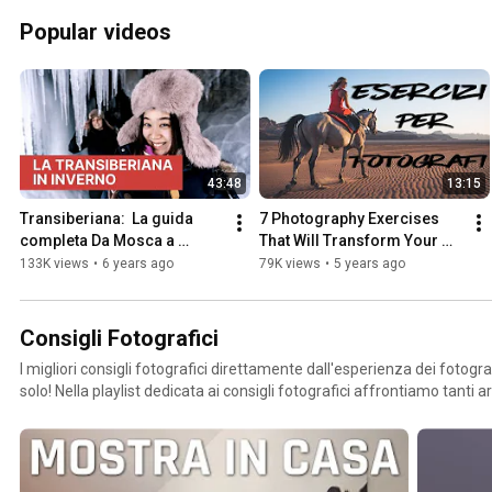
Popular videos
43:48
13:15
Transiberiana:  La guida 
7 Photography Exercises 
completa Da Mosca a 
That Will Transform Your 
Vladivostok in inverno più la 
Photos - Photography 
133K views
•
6 years ago
79K views
•
5 years ago
nostra esperienza.
Exercises
Consigli Fotografici
I migliori consigli fotografici direttamente dall'esperienza dei fotog
solo! Nella playlist dedicata ai consigli fotografici affrontiamo tanti argomenti generali e
informazioni tecniche sulla fotografia, per scattare belle foto, per 
anche per posizionare al meglio il proprio lavoro social e investire nella propr
di fotografia più completa di youtube sulla tecnica e i consigli più imp