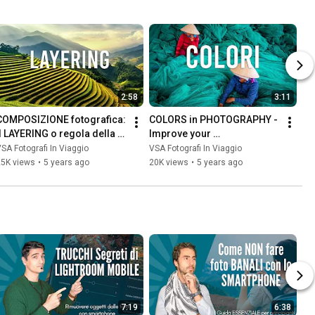
2:58
3:11
COMPOSIZIONE fotografica: 
COLORS in PHOTOGRAPHY - 
il LAYERING o regola della 
Improve your 
lasagna [Corso da Zero a 
PHOTOGRAPHIC 
SA Fotografi In Viaggio
VSA Fotografi In Viaggio
Fotografo] Ep 3
COMPOSITION [From Zero 
25K views
•
5 years ago
20K views
•
5 years ago
to Photographer Course] ...
7:19
6:38