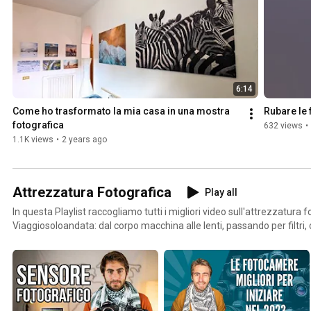
6:14
Come ho trasformato la mia casa in una mostra 
Rubare le 
fotografica
632 views
•
1.1K views
•
2 years ago
Attrezzatura Fotografica
Play all
In questa Playlist raccogliamo tutti i migliori video sull'attrezzatura f
Viaggiosoloandata: dal corpo macchina alle lenti, passando per filtri, 
recensioni di fotocamere...insomma tutto ciò che vuoi sapere sulla t
Qui troverai informazioni sulle ultime uscite così come video su ar
come quale attrezzatura scegliere, quali marche preferire, come orie
delle fotocamere.