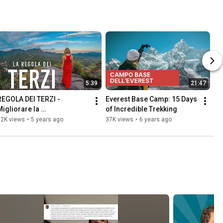
5:39
21:47
REGOLA DEI TERZI - 
Everest Base Camp: 15 Days 
Migliorare la 
of Incredible Trekking
COMPOSIZIONE Fotografica  
52K views
•
5 years ago
37K views
•
6 years ago
[Corso Da Zero a Fotografo] 
Ep 1