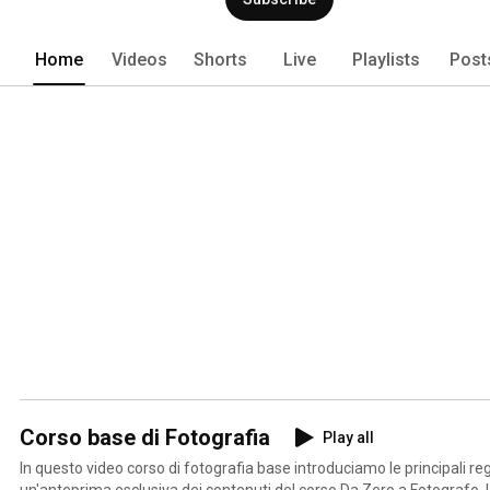
Home
Videos
Shorts
Live
Playlists
Post
Corso base di Fotografia
Play all
In questo video corso di fotografia base introduciamo le principali r
un'anteprima esclusiva dei contenuti del corso Da Zero a Fotografo. U