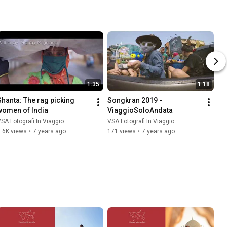
1:35
1:18
Shanta: The rag picking 
Songkran 2019 - 
women of India
ViaggioSoloAndata
SA Fotografi In Viaggio
VSA Fotografi In Viaggio
.6K views
•
7 years ago
171 views
•
7 years ago