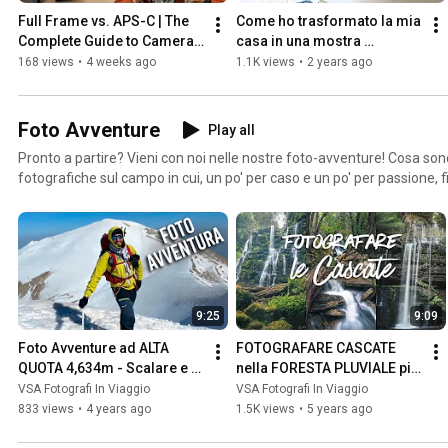
Full Frame vs. APS-C | The 
Come ho trasformato la mia 
Complete Guide to Camera 
casa in una mostra 
Sensors
fotografica
168 views
•
4 weeks ago
1.1K views
•
2 years ago
Foto Avventure
Play all
Pronto a partire? Vieni con noi nelle nostre foto-avventure! Cosa son
fotografiche sul campo in cui, un po' per caso e un po' per passione, 
in qualche grande avventura. Che sia salvare la fotocamera da un temporale imprevisto,
fotografare in qualche angolo impervio del mondo o scoprire un luo
con la nostra fotocamera, ti porteremo sempre con noi alla scoperta 
che il mondo ha da offrire!
9:25
9:09
Foto Avventure ad ALTA 
FOTOGRAFARE CASCATE 
QUOTA 4,634m - Scalare e 
nella FORESTA PLUVIALE più 
fotografare il MONTE ROSA.
antica del mondo -  Foto 
VSA Fotografi In Viaggio
VSA Fotografi In Viaggio
Avventure
833 views
•
4 years ago
1.5K views
•
5 years ago