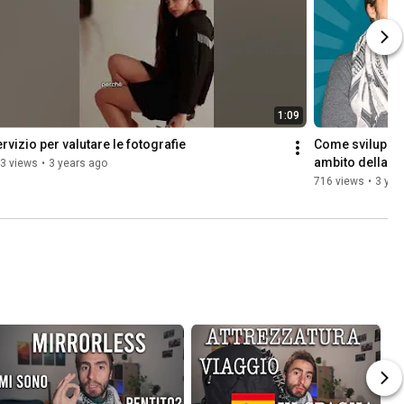
1:09
rvizio per valutare le fotografie
Come sviluppar
ambito della tua
3 views
•
3 years ago
716 views
•
3 yea