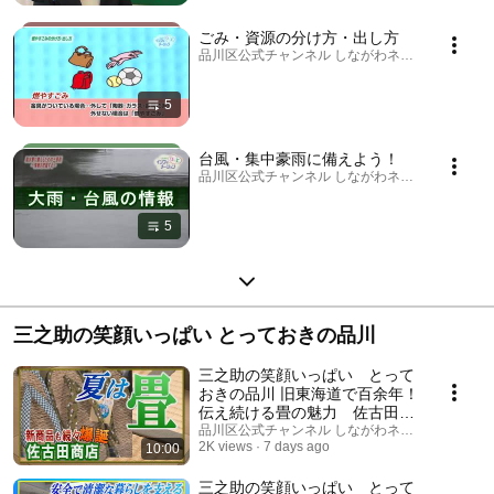
ごみ・資源の分け方・出し方
品川区公式チャンネル しながわネットTV · Playlis
5
台風・集中豪雨に備えよう！
品川区公式チャンネル しながわネットTV · Playlis
5
三之助の笑顔いっぱい とっておきの品川
三之助の笑顔いっぱい とって
おきの品川 旧東海道で百余年！
伝え続ける畳の魅力 佐古田商
店
品川区公式チャンネル しながわネットTV
2K views
7 days ago
10:00
三之助の笑顔いっぱい とって