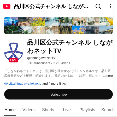
品川区公式チャンネル しながわ
ネットTV
品川区公式チャンネル しなが
わネットTV
@ShinagawaNetTV
LIVE
13K subscribers
•
2.2K videos
「しながわネットＴＶ」は、品川区が運営する公式チャンネルです。品川区
広報番組などを動画で紹介します。番組の台本は、「説明」欄にテキストで
...more
表示していますので映像と合わせてご覧ください。 
city.shinagawa.tokyo.jp
and 4 more links
Subscribe
Home
Videos
Shorts
Live
Playlists
Search