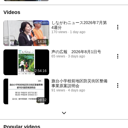
Videos
しながわニュース2026年7月第
4週分
170 views
1 day ago
14:38
声の広報 2026年8月1日号
65 views
3 days ago
2:54:16
旗台小学校前地区防災街区整備
事業原案説明会
91 views
4 days ago
28:32
Popular videos