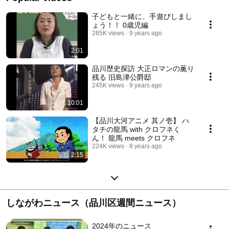
子どもと一緒に、手遊びしまし
ょう！！ 0歳児編
285K views
9 years ago
2:01
品川歴史探訪 大正ロマンの薫り
残る 旧島津公爵邸
245K views
9 years ago
10:01
【品川大河アニメ 其ノ壱】 ハ
タチの龍馬 with クロフネく
ん！ 龍馬 meets クロフネ
224K views
8 years ago
2:15
しながわニュース（品川区週間ニュース）
2024年のニュース