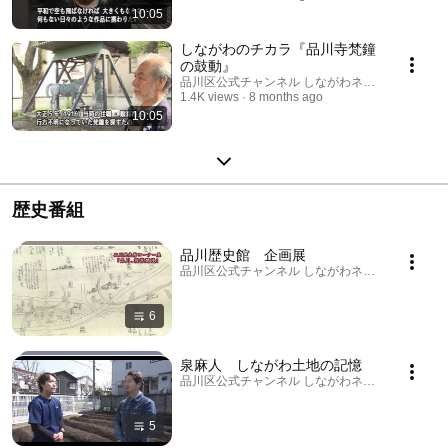
10:05
しながわのチカラ『品川寺梵鐘
の鼓動』
品川区公式チャンネル しながわネットTV
1.4K views
8 months ago
10:05
歴史番組
品川歴史館 企画展
品川区公式チャンネル しながわネットTV · Playlis
6
泉麻人 しながわ土地の記憶
品川区公式チャンネル しながわネットTV · Playlis
5