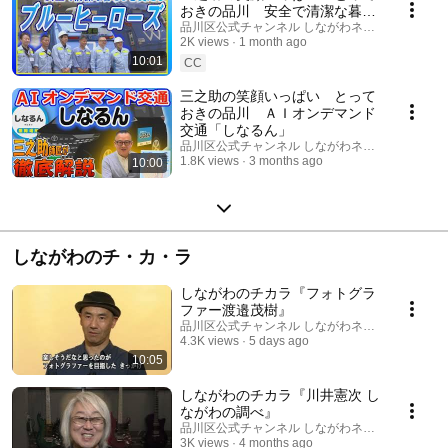
おきの品川 安全で清潔な暮ら
しをブルーヒーローズ
品川区公式チャンネル しながわネットTV
2K views
1 month ago
10:01
CC
三之助の笑顔いっぱい とって
おきの品川 ＡＩオンデマンド
交通「しなるん」
品川区公式チャンネル しながわネットTV
1.8K views
3 months ago
10:00
しながわのチ・カ・ラ
しながわのチカラ『フォトグラ
ファー渡邉茂樹』
品川区公式チャンネル しながわネットTV
4.3K views
5 days ago
10:05
しながわのチカラ『川井憲次 し
ながわの調べ』
品川区公式チャンネル しながわネットTV
3K views
4 months ago