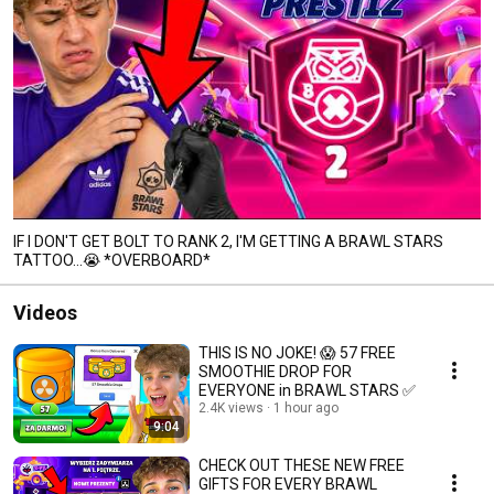
IF I DON'T GET BOLT TO RANK 2, I'M GETTING A BRAWL STARS
TATTOO...😭 *OVERBOARD*
Videos
THIS IS NO JOKE! 😱 57 FREE
SMOOTHIE DROP FOR
EVERYONE in BRAWL STARS ✅
2.4K views
1 hour ago
9:04
CHECK OUT THESE NEW FREE
GIFTS FOR EVERY BRAWL