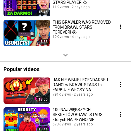
STARS PLAYER! 🥳
11K views
2 days ago
15:46
THIS BRAWLER WAS REMOVED
FROM BRAWL STARS
FOREVER! 😭
12K views
4 days ago
8:58
Popular videos
JAK NIE WBIJE LEGENDARNEJ
RANGI w BRAWL STARS to
FARBUJE WŁOSY NA
RÓŻOWO...🥴
791K views
2 years ago
18:50
100 NAJWIĘKSZYCH
SEKRETÓW BRAWL STARS,
których NA PEWNO NIE
ZNAŁEŚ!😱
673K views
2 years ago
18:44