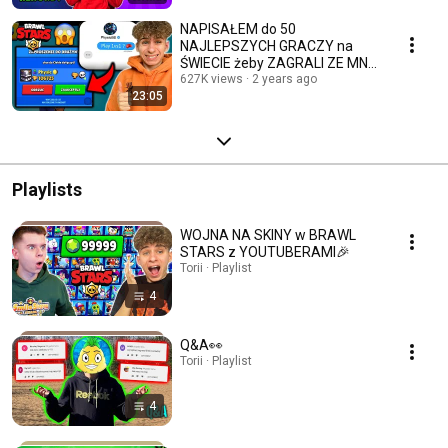
NAPISAŁEM do 50
NAJLEPSZYCH GRACZY na
ŚWIECIE żeby ZAGRALI ZE MNĄ
1 VS 1 w BRAWL STARS...⚔️
627K views
2 years ago
23:05
Playlists
WOJNA NA SKINY w BRAWL
STARS z YOUTUBERAMI🎉
Torii · Playlist
4
Q&A👀
Torii · Playlist
4