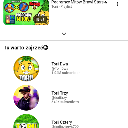
Pogromcy Mitów Brawl Stars🔥
Torii · Playlist
31
Tu warto zajrzeć😉
Torii Dwa
@ToriiDwa
1.04M subscribers
Torii Trzy
@toriitrzy
540K subscribers
Torii Cztery
@toriicztery6722