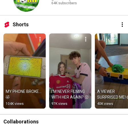
64K subscribers
Shorts
MY PHONE BROKE…
I'M NEVER FILMING 
A VIEWER 
🤣
WITH HER AGAIN? 😡
SURPRISED ME! 
104K views
97K views
40K views
Collaborations