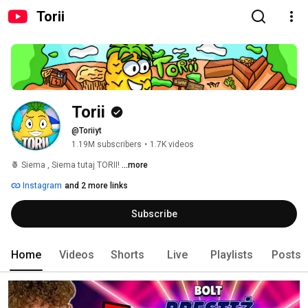
Torii
Torii
@Toriiyt
1.19M subscribers
•
1.7K videos
🍍 Siema , Siema tutaj TORII! 
...more
Instagram
and 2 more links
Subscribe
Home
Videos
Shorts
Live
Playlists
Posts