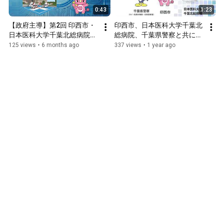
0:43
1:23
【政府主導】第2回 印西市・
印西市、日本医科大学千葉北
日本医科大学千葉北総病院・
総病院、千葉県警察と共に安
千葉県警察 共同サイバーセキ
心をはぐくむデジタル社会
125 views
•
6 months ago
337 views
•
1 year ago
ュリティ啓発プロジェクト」
「サイバーセキュリティ月間
～2年目の深化。産学官連携
2025」共同啓発事業
で守る地域の安全～