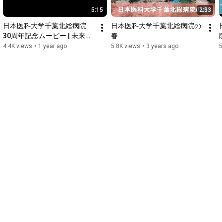
5:15
2:33
日本医科大学千葉北総病院 
日本医科大学千葉北総病院の
30周年記念ムービー | 未来へ
春
つなぐ医療の歩み
4.4K views
•
1 year ago
5.8K views
•
3 years ago