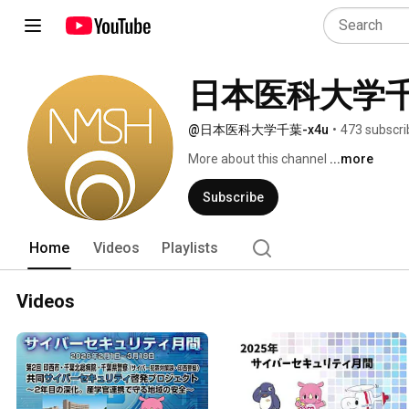
日本医科大学
@日本医科大学千葉-x4u
•
473 subscri
More about this channel
...more
Subscribe
Home
Videos
Playlists
Videos