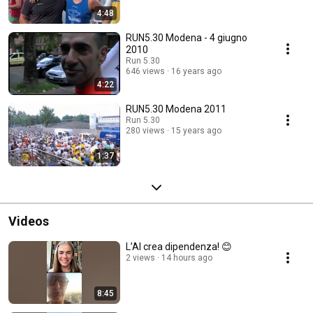
4:48
RUN5.30 Modena - 4 giugno
2010
Run 5.30
646 views
16 years ago
4:22
RUN5.30 Modena 2011
Run 5.30
280 views
15 years ago
1:37
Videos
L’AI crea dipendenza! 😊
2 views
14 hours ago
8:45