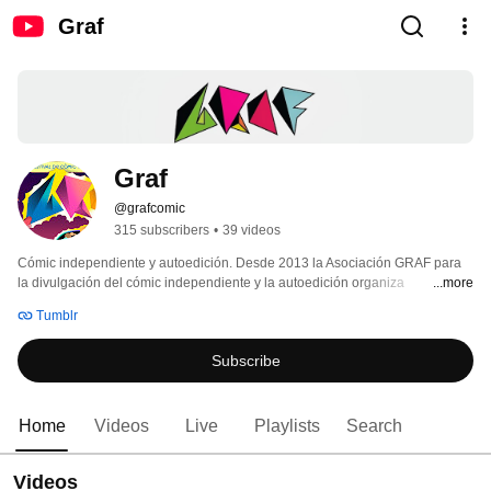
Graf
Graf
@grafcomic
315 subscribers
•
39 videos
Cómic independiente y autoedición. Desde 2013 la Asociación GRAF para 
la divulgación del cómic independiente y la autoedición organiza 
...more
encuentros anuales donde las propuestas más vanguardistas del cómic 
Tumblr
nacional e internacional se dan la mano con editoriales independientes 
consolidadas. En este canal encontrarás charlas y vídeos resumen de varias 
Subscribe
ediciones en Madrid y en Barcelona. Actualmente se celebra en el mes de 
marzo en Fabra i Coats 
Home
Videos
Live
Playlists
Search
Videos