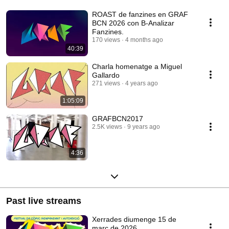
ROAST de fanzines en GRAF
BCN 2026 con B-Analizar
Fanzines.
170 views
4 months ago
40:39
Charla homenatge a Miguel
Gallardo
271 views
4 years ago
1:05:09
GRAFBCN2017
2.5K views
9 years ago
4:36
Past live streams
Xerrades diumenge 15 de
març de 2026