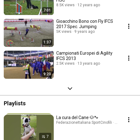
FISC
8.5K views
12 years ago
7:01
Gioacchino Bono​ con Fly IFCS
2017 Spec. Jumping
5K views
9 years ago
1:37
Campionati Europei di Agility
IFCS 2013
2.5K views
13 years ago
9:20
Playlists
La cura del Cane 🐶🐾
FederazioneItaliana SportCinofili · Playlist
7