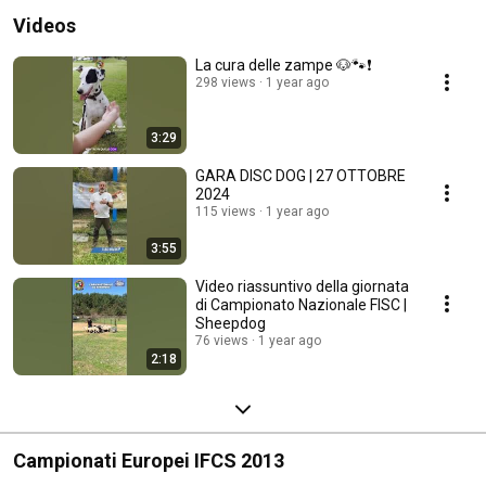
Videos
La cura delle zampe 🐶🐾❗
298 views
1 year ago
3:29
GARA DISC DOG | 27 OTTOBRE
2024
115 views
1 year ago
3:55
Video riassuntivo della giornata
di Campionato Nazionale FISC |
Sheepdog
76 views
1 year ago
2:18
Campionati Europei IFCS 2013