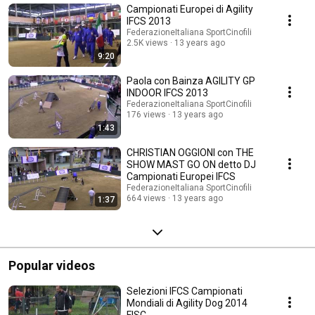
Campionati Europei di Agility
IFCS 2013
FederazioneItaliana SportCinofili
2.5K views
13 years ago
9:20
Paola con Bainza AGILITY GP
INDOOR IFCS 2013
FederazioneItaliana SportCinofili
176 views
13 years ago
1:43
CHRISTIAN OGGIONI con THE
SHOW MAST GO ON detto DJ
Campionati Europei IFCS
FederazioneItaliana SportCinofili
664 views
13 years ago
1:37
Popular videos
Selezioni IFCS Campionati
Mondiali di Agility Dog 2014