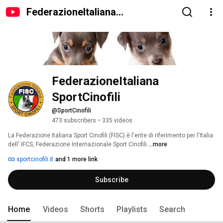
FederazioneItaliana
SportCinofili
FederazioneItaliana 
SportCinofili
@SportCinofili
473 subscribers
•
335 videos
La Federazione Italiana Sport Cinofili (FISC) è l'ente di riferimento per l'Italia 
dell' IFCS, Federazione Internazionale Sport Cinofili 
...more
sportcinofili.it
and 1 more link
Subscribe
Home
Videos
Shorts
Playlists
Search