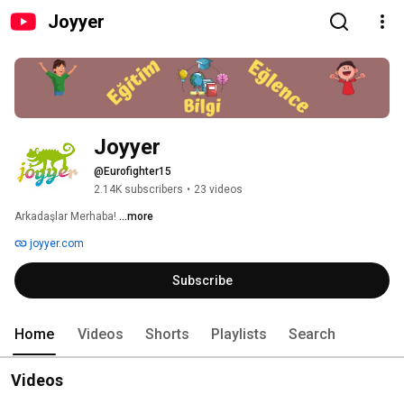
Joyyer
Joyyer
@Eurofighter15
2.14K subscribers
•
23 videos
Arkadaşlar Merhaba! 
...more
joyyer.com
Subscribe
Home
Videos
Shorts
Playlists
Search
Videos