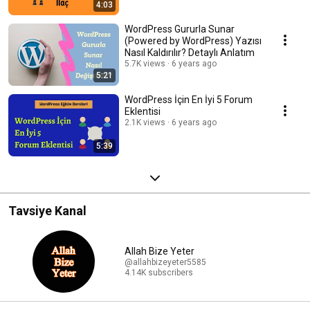
4:03
WordPress Gururla Sunar
(Powered by WordPress) Yazısı
Nasıl Kaldırılır? Detaylı Anlatım
5.7K views
6 years ago
5:21
WordPress İçin En İyi 5 Forum
Eklentisi
2.1K views
6 years ago
5:39
Tavsiye Kanal
Allah Bize Yeter
@allahbizeyeter5585
4.14K subscribers