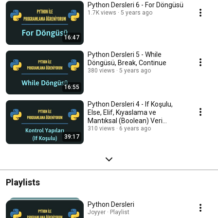
Python Dersleri 6 - For Döngüsü
1.7K views
5 years ago
16:47
Python Dersleri 5 - While
Döngüsü, Break, Continue
380 views
5 years ago
16:55
Python Dersleri 4 - If Koşulu,
Else, Elif, Kıyaslama ve
Mantıksal (Boolean) Veri
Operatörleri
310 views
6 years ago
39:17
Playlists
Python Dersleri
Joyyer · Playlist