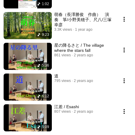
1:02
萌春（長澤勝俊 作曲） 演
奏 箏/小野美穂子、尺八/三塚
幸彦
3.3K views
1 year ago
9:23
星の降るさと / The village
where the stars fall
861 views
2 years ago
5:36
道
795 views
2 years ago
6:12
江差 / Esashi
807 views
2 years ago
5:09