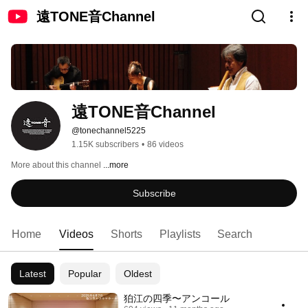
遠TONE音Channel
遠TONE音Channel
@tonechannel5225
1.15K subscribers
•
86 videos
More about this channel
...more
Subscribe
Home
Videos
Shorts
Playlists
Search
Latest
Popular
Oldest
狛江の四季〜アンコール