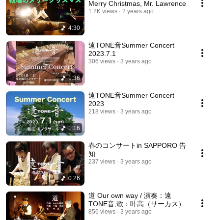
Merry Christmas, Mr. Lawrence
1.2K views
2 years ago
4:30
遠TONE音Summer Concert
2023.7.1
306 views
3 years ago
1:36
遠TONE音Summer Concert
2023
218 views
3 years ago
1:16
春のコンサートin SAPPORO 告
知
237 views
3 years ago
0:26
道 Our own way / 演奏：遠
TONE音,歌：叶高（サーカス）
856 views
3 years ago