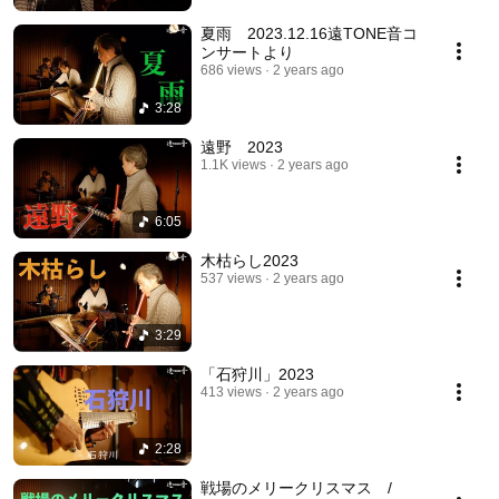
夏雨 2023.12.16遠TONE音コ
ンサートより
686 views
2 years ago
3:28
遠野 2023
1.1K views
2 years ago
6:05
木枯らし2023
537 views
2 years ago
3:29
「石狩川」2023
413 views
2 years ago
2:28
戦場のメリークリスマス /