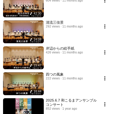
604 views
11 months ago
42:30
清流三佳景
292 views
11 months ago
24:08
岸辺からの絵手紙
426 views
11 months ago
15:47
四つの風象
222 views
11 months ago
16:44
2025.6.7 和こるまアンサンブル
コンサート
852 views
1 year ago