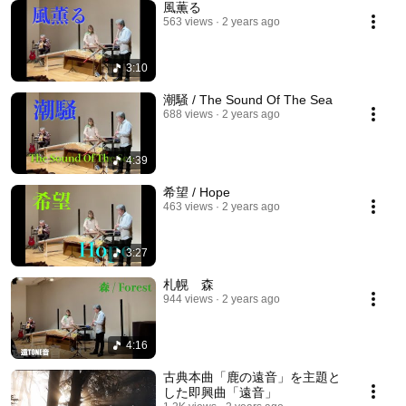
風薫る
563 views
2 years ago
3:10
潮騒 / The Sound Of The Sea
688 views
2 years ago
4:39
希望 / Hope
463 views
2 years ago
3:27
札幌 森
944 views
2 years ago
4:16
古典本曲「鹿の遠音」を主題と
した即興曲「遠音」