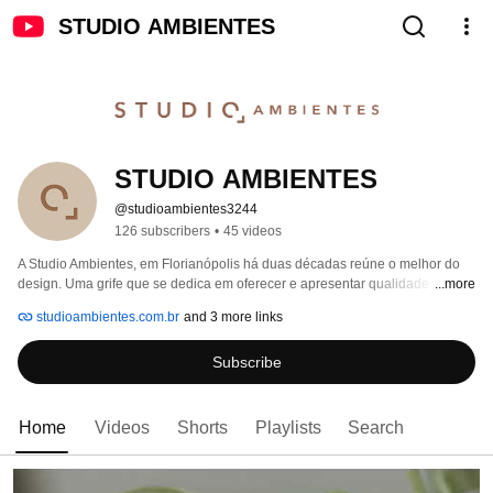
STUDIO AMBIENTES
STUDIO AMBIENTES
@studioambientes3244
126 subscribers
•
45 videos
A Studio Ambientes, em Florianópolis há duas décadas reúne o melhor do 
design. Uma grife que se dedica em oferecer e apresentar qualidade 
...more
exclusiva e peças conceituais, e com isso, criar uma parceria de sucesso e 
studioambientes.com.br
and 3 more links
um vínculo de satisfação. A proposta de repensar o mobiliário enquanto 
objeto de conforto e bem-estar esteve sempre aliada ao acabamento 
Subscribe
primoroso e à qualidade excepcional. 
Home
Videos
Shorts
Playlists
Search