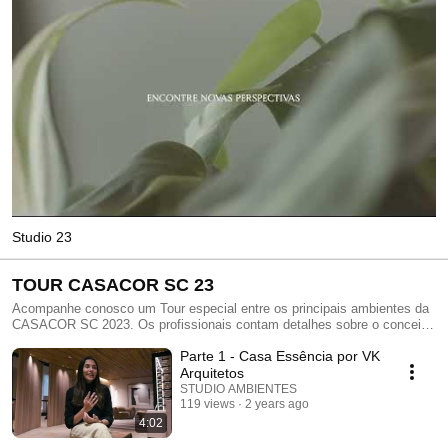
Studio 23
TOUR CASACOR SC 23
Acompanhe conosco um Tour especial entre os principais ambientes da
CASACOR SC 2023. Os profissionais contam detalhes sobre o conceito
e os principais acontecimentos que ocorreram durante o processo de
Parte 1 - Casa Essência por VK
obra.
Arquitetos
STUDIO AMBIENTES
119 views
2 years ago
4:02