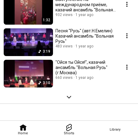
международном приёме,
казачий ансамбль "Вольная
Русь"
932 views
1 year ago
1:32
Песня "Русь" (авт.Н.Емелин)
Казачий ансамбль "Вольная
Русь"
483 views
1 year ago
3:19
"Ойся ты Ойся!", казачий
ансамбль "Вольная Русь"
(г.Москва)
660 views
1 year ago
3:10
Library
Home
Shorts