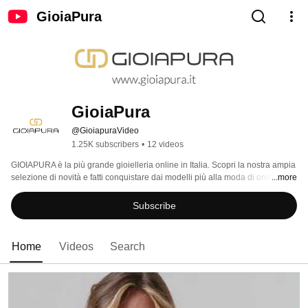
GioiaPura
GioiaPura
@GioiapuraVideo
1.25K subscribers
•
12 videos
GIOIAPURA è la più grande gioielleria online in Italia. Scopri la nostra ampia 
selezione di novità e fatti conquistare dai modelli più alla moda di orologi e 
...more
gioielli delle migliori marche internazionali. Ti aspettiamo su 
www.gioiapura.it 
Subscribe
Home
Videos
Search