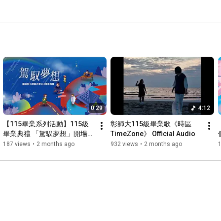
0:29
4:12
【115畢業系列活動】115級
彰師大115級畢業歌《時區
畢業典禮 「駕馭夢想」開場倒
TimeZone》 Official Audio
數影片
187 views
•
2 months ago
932 views
•
2 months ago