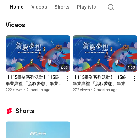
Home
Videos
Shorts
Playlists
Videos
2:00
4:03
【115畢業系列活動】115級
【115畢業系列活動】115級
畢業典禮 「駕馭夢想」畢業影
畢業典禮 「駕馭夢想」畢業影
片第一部曲「停。看」
片第二部曲「也許」Maybe
222 views
•
2 months ago
272 views
•
2 months ago
Shorts