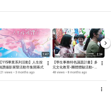
1:47
2:34
【115畢業系列活動】人生按
【學生事務特色議題計畫】多
個讚攝影展暨活動市集開幕式
元文化教育-團體體驗活動- 攀
岩
121 views
•
3 months ago
48 views
•
8 months ago