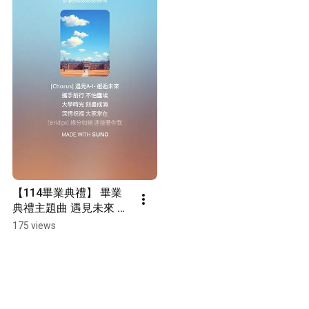
【114畢業典禮】 畢業
典禮主題曲 遇見未來 輕
快版
175 views