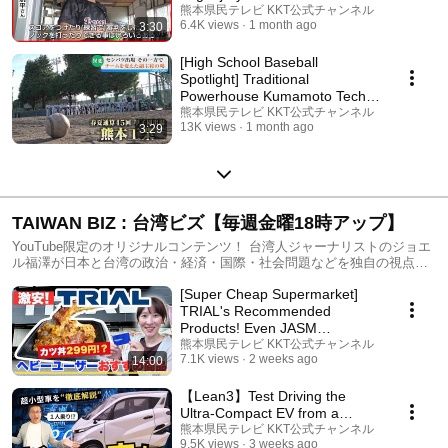
Suppo...
熊本県民テレビ KKT公式チャンネル
6.4K views
1 month ago
3:30
[High School Baseball
Spotlight] Traditional
Powerhouse Kumamoto Tech
Aims for Back-to-Back Appea...
熊本県民テレビ KKT公式チャンネル
13K views
1 month ago
3:29
TAIWAN BIZ : 台湾ビズ【毎週金曜18時アップ】
YouTube限定のオリジナルコンテンツ！ 台湾人ジャーナリストのジョエ
ル福澤が日本と台湾の政治・経済・国際・社会問題などを独自の視点で
語る放談バラエティ！
[Super Cheap Supermarket]
TRIAL's Recommended
Products! Even JASM
employees come to shop
熊本県民テレビ KKT公式チャンネル
7.1K views
2 weeks ago
14:00
here!? E...
【Lean3】Test Driving the
Ultra-Compact EV from a
Former Toyota Developer!
熊本県民テレビ KKT公式チャンネル
9.5K views
3 weeks ago