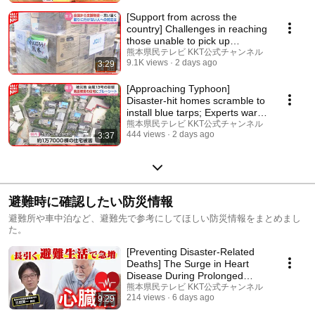
[Support from across the
country] Challenges in reaching
those unable to pick up
supplies, with s...
熊本県民テレビ KKT公式チャンネル
9.1K views
2 days ago
3:29
[Approaching Typhoon]
Disaster-hit homes scramble to
install blue tarps; Experts warn:
"Do-it-you...
熊本県民テレビ KKT公式チャンネル
444 views
2 days ago
3:37
避難時に確認したい防災情報
避難所や車中泊など、避難先で参考にしてほしい防災情報をまとめまし
た。
[Preventing Disaster-Related
Deaths] The Surge in Heart
Disease During Prolonged
Evacuation: Expe...
熊本県民テレビ KKT公式チャンネル
214 views
6 days ago
9:29