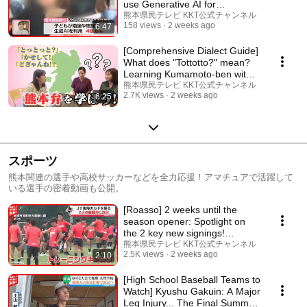
use Generative AI for
schoolwork": How should ...
熊本県民テレビ KKT公式チャンネル
158 views
2 weeks ago
6:47
[Comprehensive Dialect Guide]
What does "Tottotto?" mean?
Learning Kumamoto-ben with a
handbook d...
熊本県民テレビ KKT公式チャンネル
2.7K views
2 weeks ago
6:25
スポーツ
熊本関連の選手や高校サッカーなどを全力応援！アマチュアで活躍して
いる選手の密着動画も公開。
[Roasso] 2 weeks until the
season opener: Spotlight on
the 2 key new signings!
Training camp reac...
熊本県民テレビ KKT公式チャンネル
2.5K views
2 weeks ago
2:10
[High School Baseball Teams to
Watch] Kyushu Gakuin: A Major
Leg Injury... The Final Summer