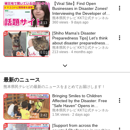
【Viral Site】Find Open
Businesses in Disaster Zones!
Interviewing the Developer of
the Site Where ...
熊本県民テレビ KKT公式チャンネル
360 views
9 days ago
4:13
[Shiho Mama's Disaster
Preparedness Tips] Let's think
about disaster preparedness
with pets! What...
熊本県民テレビ KKT公式チャンネル
213 views
4 months ago
6:01
最新のニュース
熊本県民テレビの最新のニュースをまとめてお届けします！
Bringing Smiles to Children
Affected by the Disaster: Free
"Safe Haven" Opens in
Yatsushiro to Pr...
熊本県民テレビ KKT公式チャンネル
1.5K views
2 days ago
3:42
[Support from across the