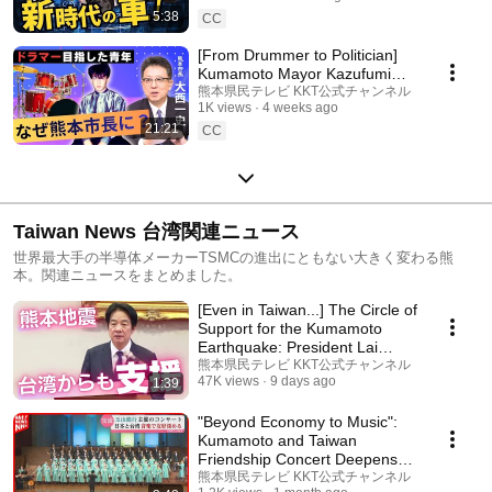
5:38
CC
[From Drummer to Politician]
Kumamoto Mayor Kazufumi
Onishi: What's His Next
熊本県民テレビ KKT公式チャンネル
1K views
4 weeks ago
Ambition? Is He Head...
21:21
CC
Taiwan News 台湾関連ニュース
世界最大手の半導体メーカーTSMCの進出にともない大きく変わる熊
本。関連ニュースをまとめました。
[Even in Taiwan...] The Circle of
Support for the Kumamoto
Earthquake: President Lai
Ching-te and...
熊本県民テレビ KKT公式チャンネル
47K views
9 days ago
1:39
"Beyond Economy to Music":
Kumamoto and Taiwan
Friendship Concert Deepens
Bonds Across Language a...
熊本県民テレビ KKT公式チャンネル