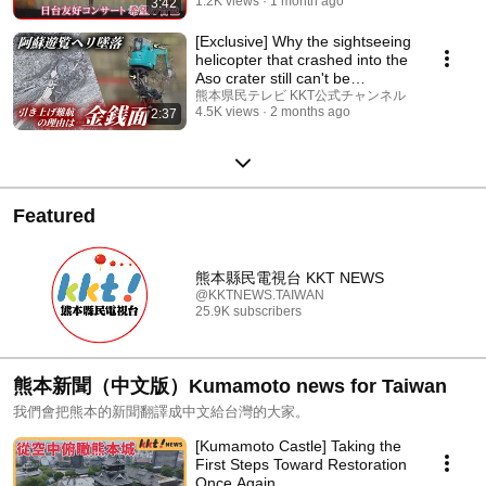
1.2K views
1 month ago
3:42
[Exclusive] Why the sightseeing
helicopter that crashed into the
Aso crater still can't be
recove...
熊本県民テレビ KKT公式チャンネル
4.5K views
2 months ago
2:37
Featured
熊本縣民電視台 KKT NEWS
@KKTNEWS.TAIWAN
25.9K subscribers
熊本新聞（中文版）Kumamoto news for Taiwan
我們會把熊本的新聞翻譯成中文給台灣的大家。
[Kumamoto Castle] Taking the
First Steps Toward Restoration
Once Again