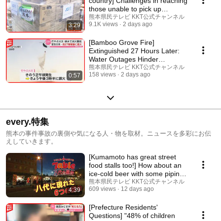
country] Challenges in reaching
those unable to pick up
supplies, with s...
熊本県民テレビ KKT公式チャンネル
9.1K views
2 days ago
3:29
[Bamboo Grove Fire]
Extinguished 27 Hours Later:
Water Outages Hinder
Firefighting Efforts | Uki ...
熊本県民テレビ KKT公式チャンネル
158 views
2 days ago
0:57
every.特集
熊本の事件事故の裏側や気になる人・物を取材。ニュースを多彩にお伝
えしていきます。
[Kumamoto has great street
food stalls too!] How about an
ice-cold beer with some piping
hot stre...
熊本県民テレビ KKT公式チャンネル
609 views
12 days ago
4:39
[Prefecture Residents'
Questions] "48% of children