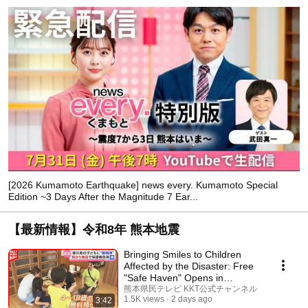
[2026 Kumamoto Earthquake] news every. Kumamoto Special
Edition ~3 Days After the Magnitude 7 Ear...
【最新情報】令和8年 熊本地震
Bringing Smiles to Children
Affected by the Disaster: Free
"Safe Haven" Opens in
Yatsushiro to Pr...
熊本県民テレビ KKT公式チャンネル
1.5K views
2 days ago
3:42