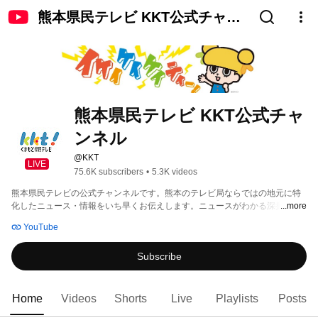
熊本県民テレビ KKT公式チャン
ネル
熊本県民テレビ KKT公式チャ
ンネル
@KKT
LIVE
75.6K subscribers
•
5.3K videos
熊本県民テレビの公式チャンネルです。熊本のテレビ局ならではの地元に特
化したニュース・情報をいち早くお伝えします。ニュースがわかる深掘り解
...more
説や独自視点のドキュメンタリー特集などを”熊本県民テレビ”らしくお伝えし
YouTube
ていきます。 
Subscribe
Home
Videos
Shorts
Live
Playlists
Posts