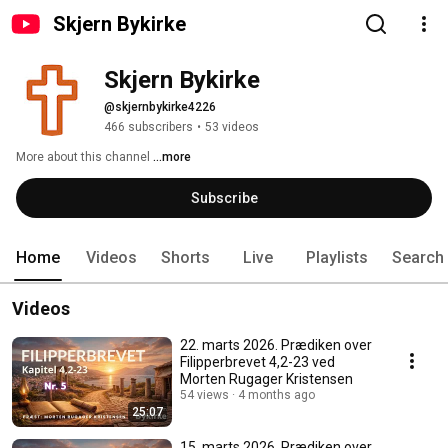
Skjern Bykirke
Skjern Bykirke
@skjernbykirke4226
466 subscribers
•
53 videos
More about this channel
...more
Subscribe
Home
Videos
Shorts
Live
Playlists
Search
Videos
22. marts 2026. Prædiken over
Filipperbrevet 4,2-23 ved
Morten Rugager Kristensen
54 views
4 months ago
25:07
15. marts 2026. Prædiken over