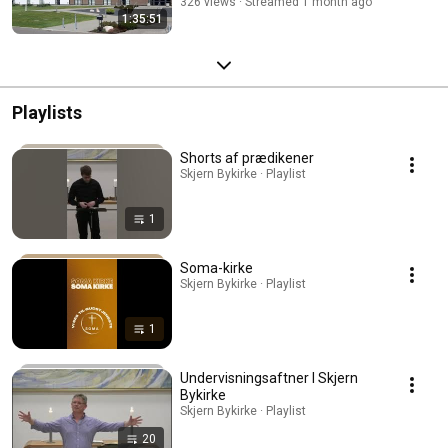
326 views
Streamed 1 month ago
1:35:51
Playlists
Shorts af prædikener
Skjern Bykirke · Playlist
1
Soma-kirke
Skjern Bykirke · Playlist
1
Undervisningsaftner I Skjern
Bykirke
Skjern Bykirke · Playlist
20