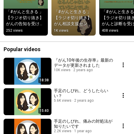
「#がんと生きる 」
「#がんと生きる 」
「#がんと生きる
【ラジオ切り抜き】
【ラジオ切り抜き】
【ラジオ切り抜
がんの告知を受けた
がん相談支援センタ
がんと診断を受
あなたに がん相談支
ーってどんなとこ
からの病院選び 
252 views
1K views
408 views
援センターってどん
ろ？ #文字起こし
字起こし
な場所？ #文字起こ
し
Popular videos
『がん10年後の生存率』最新の
データが更新されました
10K views
2 years ago
18:38
手足のしびれ、どうしたらい
い？
5.6K views
2 years ago
15:40
手足のしびれ、痛みの対処法が
知りたいです
2.2K views
1 year ago