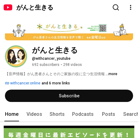
がんと生きる
がんと生きる
@withcancer_youtube
692 subscribers
•
298 videos
【音声情報】がん患者さんとそのご家族の役に立つ生活情報 
...more
withcancer.online
and 6 more links
Subscribe
Home
Videos
Shorts
Podcasts
Posts
Searc