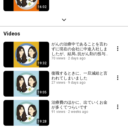
16:02
Videos
がんの治療中であることを言わ
ずに現在の会社に中途入社しま
したが、結局､抗がん剤の投与
日や通院日の申請で会社にいわ
70 views
2 days ago
19:32
なくてはならなくなり、肩身が
狭いです
復職するときに、一旦減給と言
われてしまいました
27 views
9 days ago
19:05
治療費のほかに、出ていくお金
が多くてつらいです
91 views
2 weeks ago
19:28