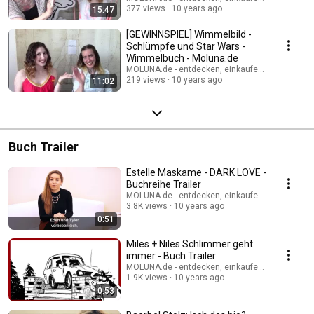
377 views
10 years ago
15:47
[GEWINNSPIEL] Wimmelbild -
Schlümpfe und Star Wars -
Wimmelbuch - Moluna.de
MOLUNA.de - entdecken, einkaufen, erleben
219 views
10 years ago
11:02
Buch Trailer
Estelle Maskame - DARK LOVE -
Buchreihe Trailer
MOLUNA.de - entdecken, einkaufen, erleben
3.8K views
10 years ago
0:51
Miles + Niles Schlimmer geht
immer - Buch Trailer
MOLUNA.de - entdecken, einkaufen, erleben
1.9K views
10 years ago
0:53