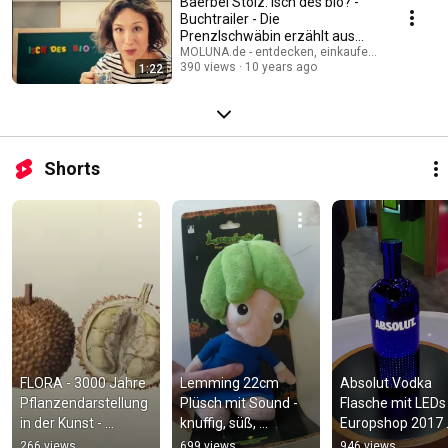
Baerbel Stolz: Isch des bio? -
Buchtrailer - Die
Prenzlschwäbin erzählt aus
ihrem Kiez
MOLUNA.de - entdecken, einkaufen, erleben
390 views
10 years ago
1:22
Shorts
FLORA - 3000 Jahre 
Lemming 22cm 
Absolut Vodka 
Pflanzendarstellung 
Plüsch mit Sound - 
Flasche mit LEDs 
in der Kunst - 
knuffig, süß, 
Europshop 2017 
Buchtrailer
nostalgie
Düsseldorf
266 views
699 views
946 views