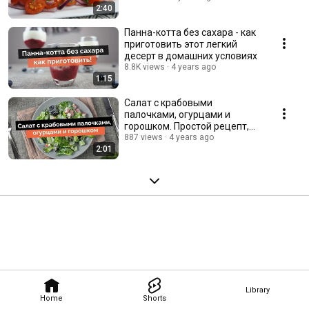
2:40
устоять!
Панна-котта без сахара - как
приготовить этот легкий
десерт в домашних условиях
8.8K views
4 years ago
1:15
Салат с крабовыми
палочками, огурцами и
горошком. Простой рецепт,
который точно стоит
887 views
4 years ago
2:01
попробовать!
Library
Home
Shorts