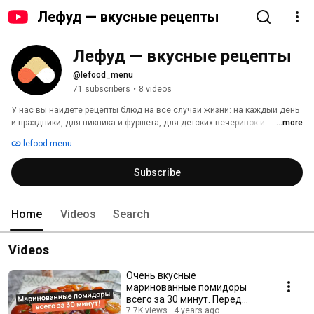
Лефуд — вкусные рецепты
Лефуд — вкусные рецепты
@lefood_menu
71 subscribers
•
8 videos
У нас вы найдете рецепты блюд на все случаи жизни: на каждый день 
и праздники, для пикника и фуршета, для детских вечеринок и 
...more
дружеских посиделок. Наша цель – собрать не просто большой каталог 
lefood.menu
кулинарных рецептов, а много действительно полезных и практичных 
инструкций! 
Subscribe
Home
Videos
Search
Videos
Очень вкусные
маринованные помидоры
всего за 30 минут. Перед
такой закуской невозможно
7.7K views
4 years ago