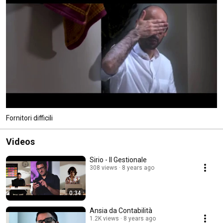
Fornitori difficili
Videos
Sirio - Il Gestionale
308 views
8 years ago
0:34
Ansia da Contabilità
1.2K views
8 years ago