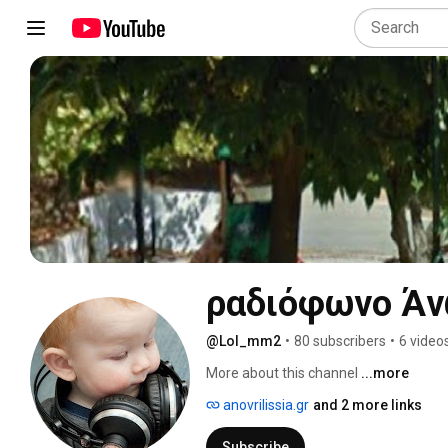
ραδιόφωνο Άν
@Lol_mm2
•
80 subscribers
•
6 video
More about this channel
...more
anovrilissia.gr
and 2 more links
Subscribe