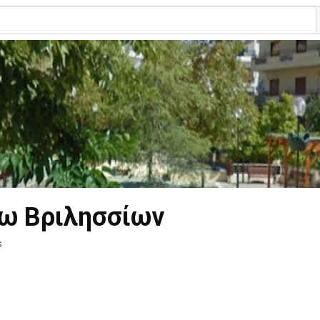
ω Βριλησσίων
s