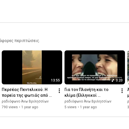
διάφορες περιπτώσεις.
13:55
3:20
Περσέας Πεντελικού. Η 
Για τον Πλανήτη και το 
πορεία της φωτιάς από 
κλίμα (Ελληνικοί 
Βαρνάβα μέχρι Βριλήσσια 
υπότιτλοι)
ραδιόφωνο Άνω Βριλησσίων
ραδιόφωνο Άνω Βριλησσίων
και Χαλάνδρι
790 views
•
1 year ago
5 views
•
1 year ago