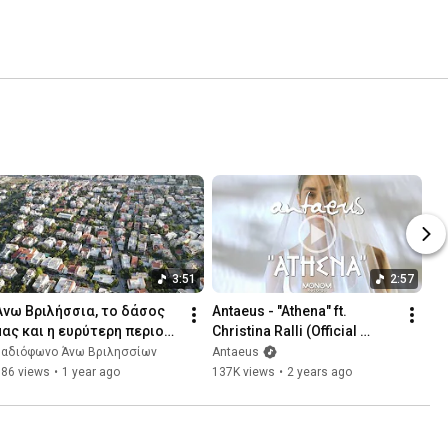
3:51
2:57
Άνω Βριλήσσια, το δάσος 
Antaeus - "Athena" ft. 
μας και η ευρύτερη περιοχή 
Christina Ralli (Official 
της Πεντέλης
Video)
ραδιόφωνο Άνω Βριλησσίων
Antaeus
386 views
•
1 year ago
137K views
•
2 years ago