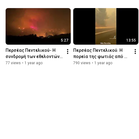
5:27
13:55
Περσέας Πεντελικού- Η 
Περσέας Πεντελικού. Η 
συνδρομή των εθελοντών 
πορεία της φωτιάς από 
μας στη φωτιά του νομού 
Βαρνάβα μέχρι Βριλήσσια 
77 views
•
1 year ago
790 views
•
1 year ago
Κορινθίας
και Χαλάνδρι