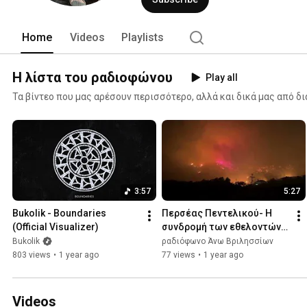
Home
Videos
Playlists
Η λίστα του ραδιοφώνου
Play all
Τα βίντεο που μας αρέσουν περισσότερο, αλλά και δικά μας από 
3:57
5:27
Bukolik - Boundaries 
Περσέας Πεντελικού- Η 
(Official Visualizer)
συνδρομή των εθελοντών 
μας στη φωτιά του νομού 
Bukolik
ραδιόφωνο Άνω Βριλησσίων
Κορινθίας
803 views
•
1 year ago
77 views
•
1 year ago
Videos