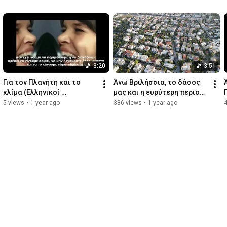
3:20
3:51
Για τον Πλανήτη και το 
Άνω Βριλήσσια, το δάσος 
κλίμα (Ελληνικοί 
μας και η ευρύτερη περιοχή 
υπότιτλοι)
της Πεντέλης
5 views
•
1 year ago
386 views
•
1 year ago