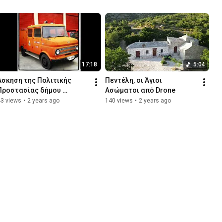
17:18
5:04
Άσκηση της Πολιτικής 
Πεντέλη, οι Άγιοι 
Προστασίας δήμου 
Ασώματοι από Drone
Βριλησσίων
43 views
•
2 years ago
140 views
•
2 years ago