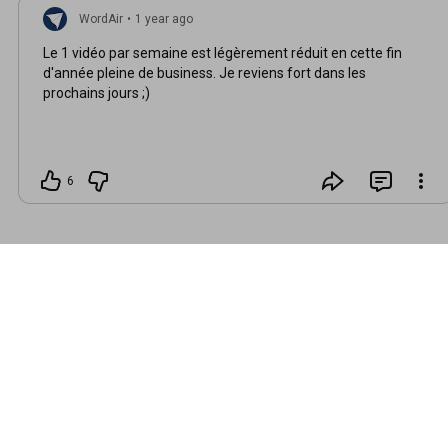
WordAir
•
1 year ago
Le 1 vidéo par semaine est légèrement réduit en cette fin
d'année pleine de business. Je reviens fort dans les
prochains jours ;)
6