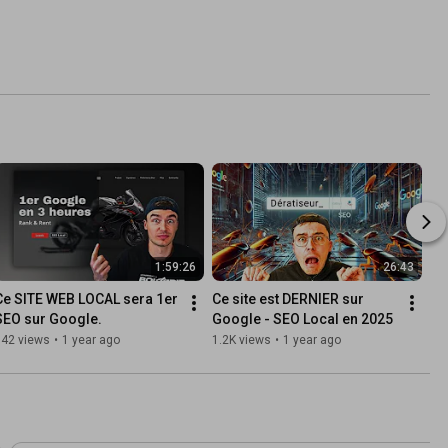
1:59:26
26:43
Ce SITE WEB LOCAL sera 1er 
Ce site est DERNIER sur 
SEO sur Google.
Google - SEO Local en 2025
742 views
•
1 year ago
1.2K views
•
1 year ago