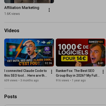
Affiliation Marketing
1.6K views
Videos
32:36
6:41
I connected Claude Code to 
RankerFox: The Best SEO 
this SEO tool... Here are the 
Group Buy in 2026? My Full 
results
Review
609 views
•
3 months ago
916 views
•
1 year ago
Posts