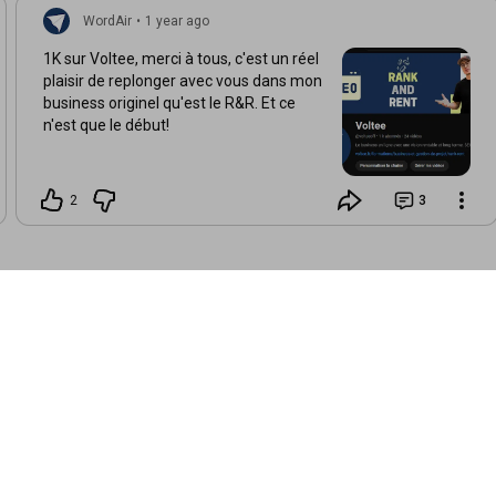
WordAir
•
1 year ago
1K sur Voltee, merci à tous, c'est un réel
plaisir de replonger avec vous dans mon
business originel qu'est le R&R. Et ce
n'est que le début!
2
3