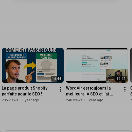
16:44
16:24
La page produit Shopify 
WordAir est toujours la 
parfaite pour le SEO !
meilleure IA SEO et j'ai 
oublié de vous facturer la 
235 views
•
1 year ago
248 views
•
1 year ago
TVA mdr