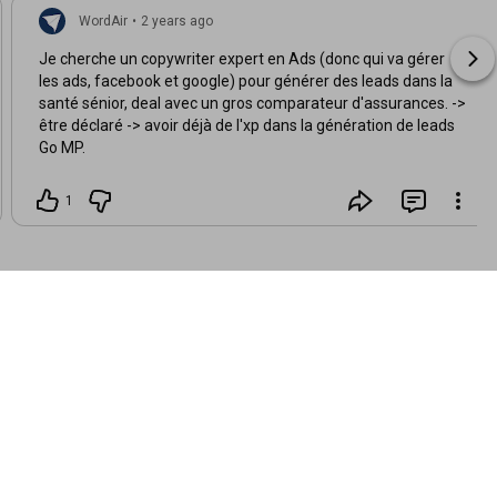
WordAir
•
2 years ago
Je cherche un copywriter expert en Ads (donc qui va gérer
les ads, facebook et google) pour générer des leads dans la
santé sénior, deal avec un gros comparateur d'assurances. ->
être déclaré -> avoir déjà de l'xp dans la génération de leads
Go MP.
1