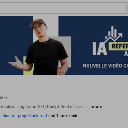
ideos
rentable et long terme. SEO, Rank & Rent et Ecommerce. 
...more
estion-de-projet/rank-rent
and 1 more link