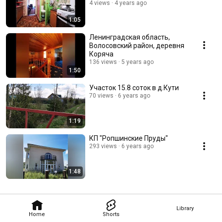
4 views
4 years ago
1:05
Ленинградская область,
Волосовский район, деревня
Коряча
136 views
5 years ago
1:50
Участок 15.8 соток в д.Кути
70 views
6 years ago
1:19
КП "Ропшинские Пруды"
293 views
6 years ago
1:48
Library
Home
Shorts