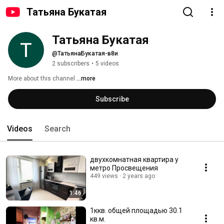
Татьяна Букатая
Татьяна Букатая
@ТатьянаБукатая-в8и
2 subscribers
•
5 videos
More about this channel
...more
Subscribe
Videos
Search
двухкомнатная квартира у
метро Просвещения
449 views
2 years ago
1:46
1ккв. общей площадью 30.1
кв.м.