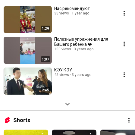
Нас рекомендуют
38 views
1 year ago
1:29
Полезные упражнения для
Вашего ребёнка ❤️
100 views
3 years ago
1:07
КЭУ КЭУ
45 views
3 years ago
2:45
Shorts