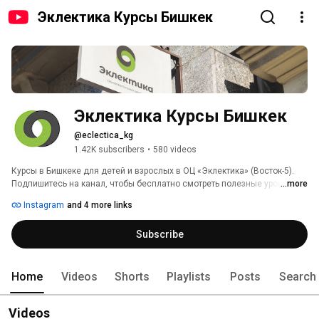
Эклектика Курсы Бишкек
Эклектика Курсы Бишкек
@eclectica_kg
1.42K subscribers
•
580 videos
Курсы в Бишкеке для детей и взрослых в ОЦ «Эклектика» (Восток-5). 
Подпишитесь на канал, чтобы бесплатно смотреть полезные уроки, 
...more
разборы заданий, советы преподавателей и обзоры учебного 
Instagram
and 4 more links
процесса. 
Subscribe
Home
Videos
Shorts
Playlists
Posts
Search
Videos