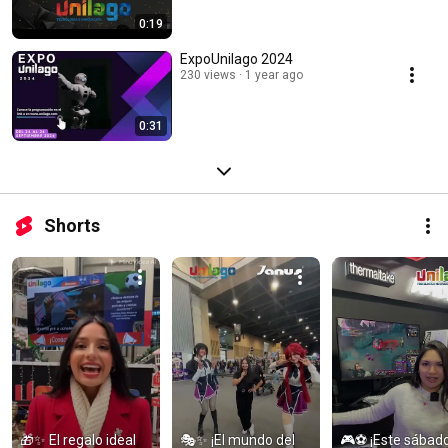
0:19
ExpoUnilago 2024
230 views
1 year ago
0:31
Shorts
🎁✨ El regalo ideal 
🎭✨ ¡El mundo del 
🎮⚽ ¡Este sábado