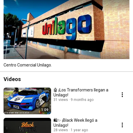
Centro Comercial Unilago.
Videos
🤖 ¡Los Transformers llegan a
Unilago!
31 views
9 months ago
1:09
🛍️✨ ¡Black Week llegó a
Unilago!
28 views
1 year ago