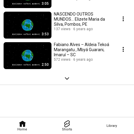
3:05
NASCENDO OUTROS
MUNDOS... Elizete Maria da
Silva, Pombos, PE
137 views
6 years ago
3:53
Fabiano Alves – Aldeia Tekoá
Marangatu , Mbyá Guarani,
Imaruí – SC
572 views
6 years ago
2:50
Library
Home
Shorts