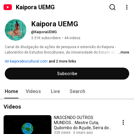
Kaipora UEMG
Kaipora UEMG
@KaiporaUEMG
3.31K subscribers
•
44 videos
Canal de divulgação de ações de pesquisa e extensão do Kaipora - 
Laboratório de Estudos Bioculturais, da Universidade do Estado de Minas 
...more
Gerais. 
kaiporabiocultural.com
and 2 more links
Subscribe
Home
Videos
Live
Search
Videos
NASCENDO OUTROS
MUNDOS... Mestre Cuta,
Quilombo do Açude, Serra do
Cipó - MG
338 views
6 years ago