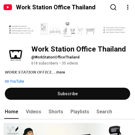
Work Station Office Thailand
Work Station Office Thailand
@WorkStationOfficeThailand
618 subscribers
•
35 videos
𝙒𝙊𝙍𝙆 𝙎𝙏𝘼𝙏𝙄𝙊𝙉 𝙊𝙁𝙁𝙄𝘾𝙀, 
...more
YouTube
Subscribe
Home
Videos
Shorts
Playlists
Search