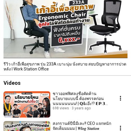
รีวิว เก้าอี้เพื่อสุขภาพ รุ่น 233A เบาะนุ่ม นั่งสบาย สยบปัญหาอาการปวด
หลัง l Work Station Office
Videos
ชาวออฟฟิศลงชื่อคัดค้าน
นโยบายแบบนี้ ต้องพรรคก่อน
นนนนนนนน! | 𝗤&เอ๊ะ!? 𝗘𝗣.𝟯
𝗦𝗽𝗲𝗰𝗶𝗮𝗹
698 views
3 years ago
9:41
สงกรานต์ปีนี้มีเละ!! CEO แจกหนัก
จัดเต็มมมมม | 𝑾𝒍𝒐𝒈 𝑺𝒕𝒂𝒕𝒊𝒐𝒏