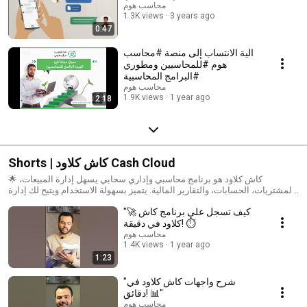
محاسب هوم
1.3K views
3 years ago
0:47
الية الانتساب إلى منصة #محاسب
هوم #للمحاسبين ومطوري
#البرامج المحاسبية
محاسب هوم
1.9K views
1 year ago
2:18
Shorts | كاش كلاود Cash Cloud
🌟 كاش كلاود هو برنامج محاسبي وإداري سحابي يسهل إدارة المبيعات،
المشتريات، الحسابات، والتقارير المالية. يتميز بسهولة الاستخدام ويتيح لك إدارة
أعمالك من أي مكان وفي أي وقت.Cash Cloud is an easy-to-use cloud-
"🚀 كيف تسجل على برنامج كاش
based accounting and management software that helps manage sales,
كلاود في دقيقة! ⏱️
purchases, accounts, and financial reports. It allows you to manage your
business from anywhere, at any time.
محاسب هوم
1.4K views
1 year ago
1:23
"شرح واجهات كاش كلاود في
دقائق! 📊"
محاسب هوم