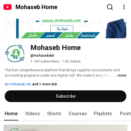
Mohaseb Home
Mohaseb Home
@mohasebdel
1.16K subscribers
•
132 videos
The first comprehensive platform that brings together accountants and 
accounting programs under one digital roof. We make it easy for you to 
...more
choose the ideal accountant and the right accounting software with just 
mohaseb.net
and 1 more link
one click. 
Subscribe
Home
Videos
Shorts
Courses
Playlists
Post