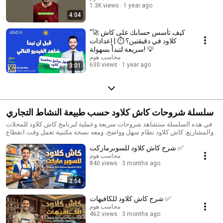
1.3K views
1 year ago
4:04
"🚀 كيف تأسس حسابك على كاش
كلاود في دقيقتين؟ ⏱️ | إعدادات
سريعة لتبدأ بسهولة! 💡
محاسب هوم
630 views
1 year ago
3:01
سلسلة شروحات كاش كلاود حسب طبيعة النشاط التجاري
✅
في هذه السلسلة ستشاهد شروحات سريعة وعملية لبرنامج كاش كلاود للمحلات
والمشاريع: كاش كلاود نظام سهل وواضح، ومعه نسخة مكتبية تعمل وقت انقطاع
الإنترنت ومزامنة تلقائية عند عودة الاتصال. للاشتراك مجانًا في كاش كلاود: سجّل
شرح كاش كلاود للسوبرماركت ✅
في دقيقة https://cashcl.com/business/register
محاسب هوم
840 views
3 months ago
2:54
شرح كاش كلاود للكافيهات ✅
محاسب هوم
462 views
3 months ago