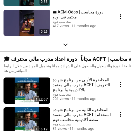
0:33
💼 ACM-Odoo | دورة محاسب
معتمد في أودو
محاسب هوم
417 views
11 months ago
0:26
🎓 مجاناً | دورة اعداد مدرب مالي محترف ACFT | أكاديمية محاسب
هوم
ابعة الدورة والتسجيل والحصول على الشهادة مجاناً وتحميل المواد من خلال الرابط
المباشر من هنا ..
https://edu.mohaseb.net/home/course/%D8%B4%D9%87%D8%A7%D8%A
المحاضرة الأولى من برنامج شهادة
%D9%85%D8%AF%D8%B1%D8%A8-%D9%85%D8%A7%D9%84%D9%8A-
مدرب مالي معتمد ACFT | التعريف
%D9%85%D8%B9%D8%AA%D9%85%D8%AF-acft-
%D8%AF%D9%88%D8%B1%D8%A9-live/23
بالأكاديمية والبرنامج
محاسب هوم
201 views
11 months ago
1:22:07
المحاضرة الثانية من برنامج شهادة
مدرب مالي معتمد ACFT | استخدام
منصة أكاديمية محاسب هوم
محاسب هوم
81 views
11 months ago
1:56:19