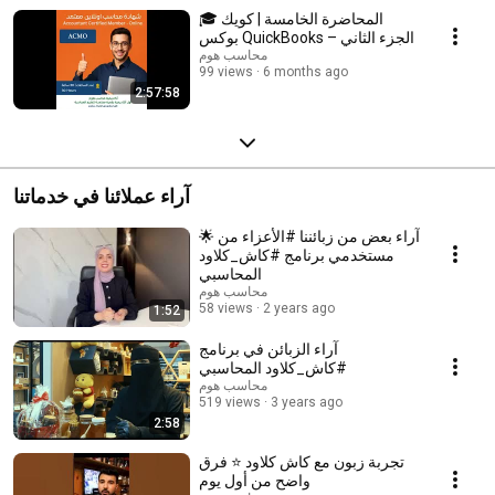
🎓 المحاضرة الخامسة | كويك
بوكس QuickBooks – الجزء الثاني
محاسب هوم
99 views
6 months ago
2:57:58
آراء عملائنا في خدماتنا
🌟 آراء بعض من زبائننا #الأعزاء من
مستخدمي برنامج #كاش_كلاود
المحاسبي
محاسب هوم
58 views
2 years ago
1:52
آراء الزبائن في برنامج
#كاش_كلاود المحاسبي
محاسب هوم
519 views
3 years ago
2:58
تجربة زبون مع كاش كلاود ⭐ فرق
واضح من أول يوم