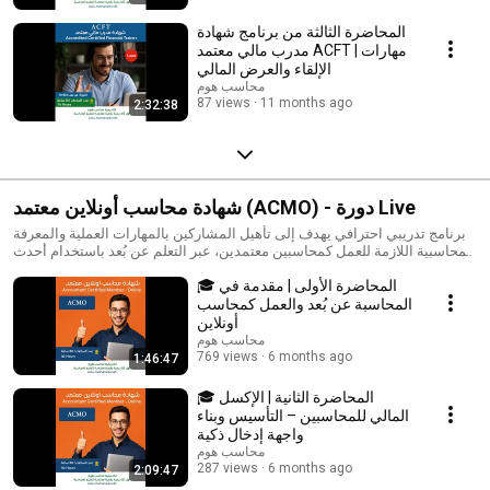
المحاضرة الثالثة من برنامج شهادة
مدرب مالي معتمد ACFT | مهارات
الإلقاء والعرض المالي
محاسب هوم
87 views
11 months ago
2:32:38
شهادة محاسب أونلاين معتمد (ACMO) - دورة Live
برنامج تدريبي احترافي يهدف إلى تأهيل المشاركين بالمهارات العملية والمعرفة
المحاسبية اللازمة للعمل كمحاسبين معتمدين، عبر التعلم عن بُعد باستخدام أحدث
الأدوات والمنصات التدريبية.
🎓 المحاضرة الأولى | مقدمة في
المحاسبة عن بُعد والعمل كمحاسب
أونلاين
محاسب هوم
769 views
6 months ago
1:46:47
🎓 المحاضرة الثانية | الإكسل
المالي للمحاسبين – التأسيس وبناء
واجهة إدخال ذكية
محاسب هوم
287 views
6 months ago
2:09:47