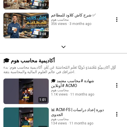
3:07
شرح كاش كلاود للمطاعم ✅
محاسب هوم
356 views
3 months ago
3:08
🎓 أكاديمية محاسب هوم
أَوَّلِ أَكادِيمِيَّةٍ مُعْتَمَدَةٍ دُولِيًّا تَعَلَّمِ المُحاسَبَةَ عَن بُعْدٍ. أكاديمية محاسب هوم: بدء
احترافك في عالم العلوم المالية والمحاسبة بثقة.
🎓 شهادة #محاسب معتمد
#أونلاين ACMO
محاسب هوم
1.1K views
11 months ago
1:01
📊 ACM-FS | دورة إعداد دراسات
الجدوى
محاسب هوم
134 views
11 months ago