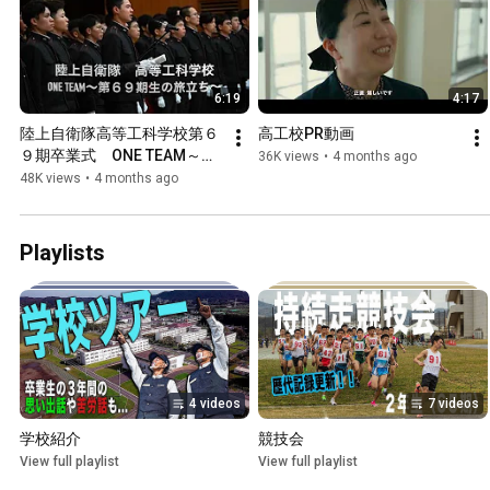
6:19
4:17
陸上自衛隊高等工科学校第６
高工校PR動画
９期卒業式　ONE TEAM～第
36K views
•
4 months ago
６９期生の旅立ち
48K views
•
4 months ago
Playlists
4 videos
7 videos
学校紹介
競技会
View full playlist
View full playlist