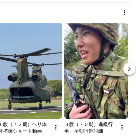
１教（７２期）ヘリ体
３教（７０期）進級行
験搭乗ショート動画
事、早朝行進訓練