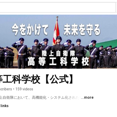
等工科学校【公式】
scribers
•
159 videos
上自衛隊において、高機能化・システム化された装備品
...more
においても自信を持って対応できる自衛官となるものを
links
校です。 