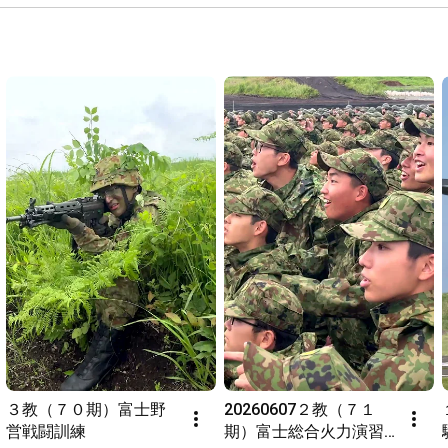
３教（７０期）富士野
20260607２教（７１
営戦闘訓練
期）富士総合火力演習