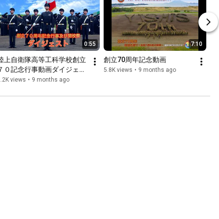
0:55
7:10
陸上自衛隊高等工科学校創立
創立70周年記念動画
７０記念行事動画ダイジェス
5.8K views
•
9 months ago
ト
.2K views
•
9 months ago