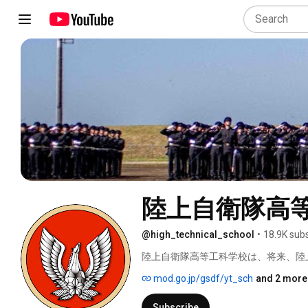
陸上自衛隊高
@high_technical_school
•
18.9K sub
陸上自衛隊高等工科学校は、将来、陸
を駆使・運用するとともに、国際社会
mod.go.jp/gsdf/yt_sch
and 2 more 
養成し、教育する陸上自衛隊の高等学
Subscribe