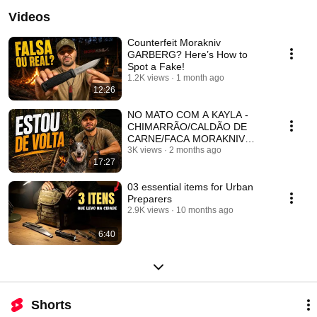
Videos
Counterfeit Morakniv
GARBERG? Here’s How to
Spot a Fake!
1.2K views
1 month ago
12:26
NO MATO COM A KAYLA -
CHIMARRÃO/CALDÃO DE
CARNE/FACA MORAKNIV
GARBERG GRAND
3K views
2 months ago
17:27
03 essential items for Urban
Preparers
2.9K views
10 months ago
6:40
Shorts