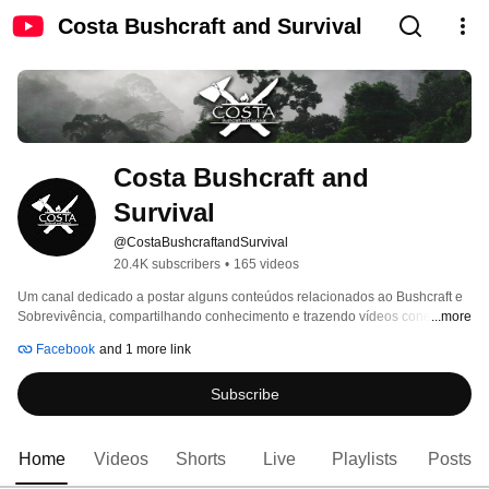
Costa Bushcraft and Survival
Costa Bushcraft and 
Survival
@CostaBushcraftandSurvival
20.4K subscribers
•
165 videos
Um canal dedicado a postar alguns conteúdos relacionados ao Bushcraft e 
Sobrevivência, compartilhando conhecimento e trazendo vídeos conectados 
...more
ao mundo natural! 
Facebook
and 1 more link
Subscribe
Home
Videos
Shorts
Live
Playlists
Posts