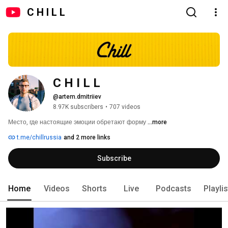
C H I L L
C H I L L
@artem.dmitriiev
8.97K subscribers
•
707 videos
Место, где настоящие эмоции обретают форму 
...more
t.me/chillrussia
and 2 more links
Subscribe
Home
Videos
Shorts
Live
Podcasts
Playli