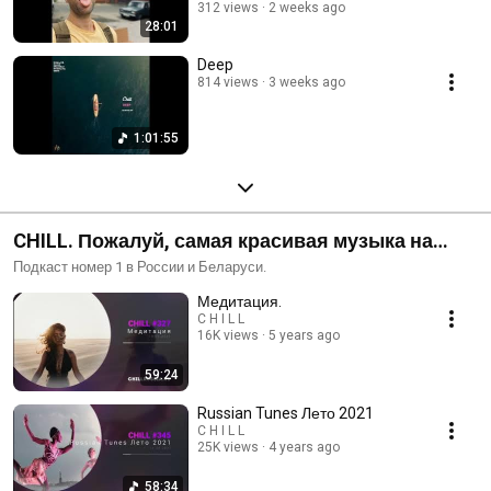
312 views
2 weeks ago
28:01
Deep
814 views
3 weeks ago
1:01:55
CHILL. Пожалуй, самая красивая музыка на
свете!
Подкаст номер 1 в России и Беларуси.
Медитация.
C H I L L
16K views
5 years ago
59:24
Russian Tunes Лето 2021
C H I L L
25K views
4 years ago
58:34